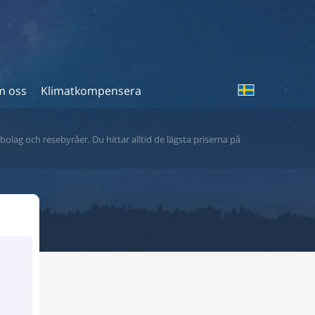
 oss
Klimatkompensera
bolag och resebyråer. Du hittar alltid de lägsta priserna på