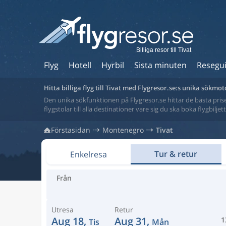
Billiga resor till Tivat
Flyg
Hotell
Hyrbil
Sista minuten
Resegu
Hitta billiga flyg till Tivat med Flygresor.se:s unika sökmot
Den unika sökfunktionen på Flygresor.se hittar de bästa priser
flygstolar till alla destinationer vare sig du ska boka flygbilje
Förstasidan
Montenegro
Tivat
Tur & retur
Enkelresa
Från
Utresa
Retur
Aug 18,
Aug 31,
1
Tis
Mån