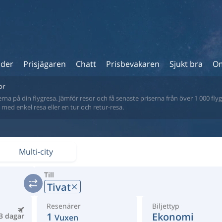
ider
Prisjägaren
Chatt
Prisbevakaren
Sjukt bra
Om
or
na på din flygresa. Jämför resor och få senaste priserna från över 1 000 flyg
tt med enkel resa eller en tur och retur-resa.
Multi-city
Till
Tivat
Resenärer
Biljettyp
1
Ekonomi
3 dagar
Vuxen