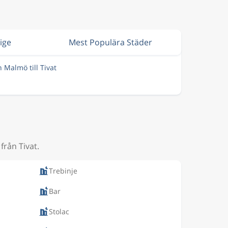
rige
Mest Populära Städer
n Malmö till Tivat
från Tivat.
Trebinje
Bar
Stolac