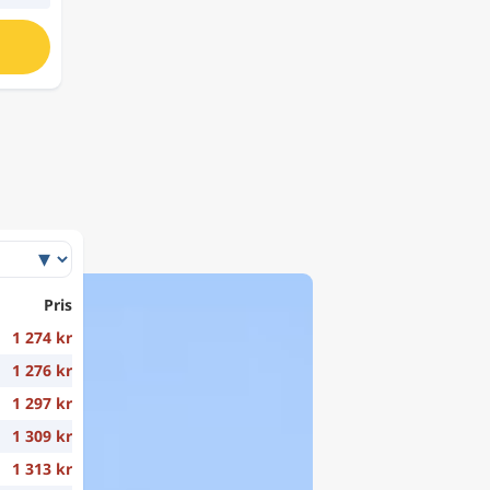
Pris
1 274 kr
1 276 kr
1 297 kr
1 309 kr
1 313 kr