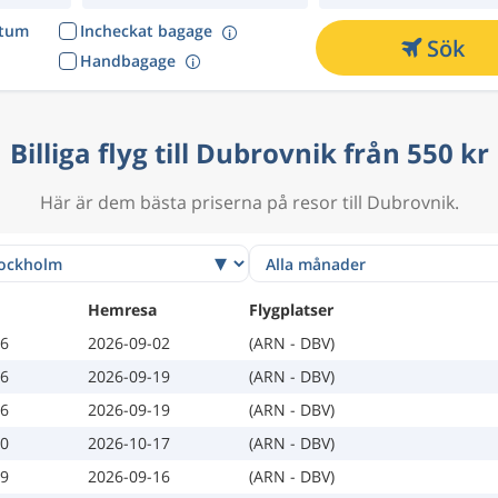
atum
Incheckat bagage
Sök
Handbagage
Billiga flyg till Dubrovnik från 550 kr
Här är dem bästa priserna på resor till Dubrovnik.
Hemresa
Flygplatser
26
2026-09-02
(ARN - DBV)
16
2026-09-19
(ARN - DBV)
16
2026-09-19
(ARN - DBV)
10
2026-10-17
(ARN - DBV)
29
2026-09-16
(ARN - DBV)