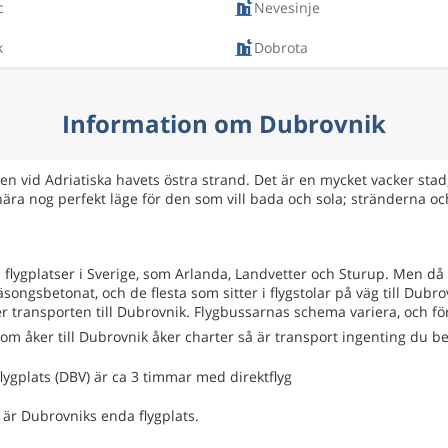
c
Nevesinje
k
Dobrota
Information om Dubrovnik
n vid Adriatiska havets östra strand. Det är en mycket vacker stad
ära nog perfekt läge för den som vill bada och sola; stränderna oc
era flygplatser i Sverige, som Arlanda, Landvetter och Sturup. Men då
ongsbetonat, och de flesta som sitter i flygstolar på väg till Dubro
er transporten till Dubrovnik. Flygbussarnas schema variera, och fö
om åker till Dubrovnik åker charter så är transport ingenting du b
ygplats (DBV) är ca 3 timmar med direktflyg
 är Dubrovniks enda flygplats.