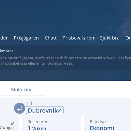
ider
Prisjägaren
Chatt
Prisbevakaren
Sjukt bra
Om
sökmotor
na på din flygresa. Jämför resor och få senaste priserna från över 1 000 flyg
tt med enkel resa eller en tur och retur-resa.
Multi-city
Till
Dubrovnik
Resenärer
Biljettyp
1
Ekonomi
7 dagar
Vuxen