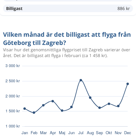
790 kr
Aug 26
Zagreb
Göteborg
Billigast
886 kr
Aug 19
Göteborg
Zagreb
3 637 kr
Vilken månad är det billigast att flyga från
Aug 22
Zagreb
Göteborg
Göteborg till Zagreb?
Visar hur det genomsnittliga flygpriset till Zagreb varierar över
Aug 13
Göteborg
Zagreb
året. Det är billigast att flyga i februari (ca 1 458 kr).
5 895 kr
Aug 16
Zagreb
Göteborg
Aug 17
Göteborg
Zagreb
1 357 kr
Aug 21
Zagreb
Göteborg
Aug 18
Göteborg
Zagreb
3 312 kr
Aug 21
Zagreb
Göteborg