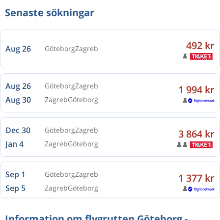
Senaste sökningar
492 kr
Aug 26
Göteborg
Zagreb
Aug 26
Göteborg
Zagreb
1 994 kr
Aug 30
Zagreb
Göteborg
Dec 30
Göteborg
Zagreb
3 864 kr
Jan 4
Zagreb
Göteborg
Sep 1
Göteborg
Zagreb
1 377 kr
Sep 5
Zagreb
Göteborg
Information om flygrutten Göteborg -
Aug 14
Göteborg
Zagreb