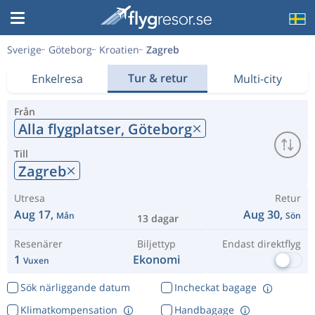
Sverige
Göteborg
Kroatien
Zagreb
Tur & retur
Enkelresa
Multi-city
Från
Alla flygplatser,
Göteborg
Till
Zagreb
Utresa
Retur
Aug 17,
Aug 30,
Mån
Sön
13 dagar
Resenärer
Biljettyp
Endast direktflyg
1
Ekonomi
Vuxen
Sök närliggande datum
Incheckat bagage
Klimatkompensation
Handbagage