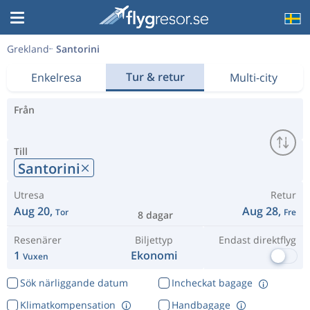
Grekland
Santorini
Tur & retur
Enkelresa
Multi-city
Från
Till
Santorini
Utresa
Retur
Aug 20,
Aug 28,
Tor
Fre
8 dagar
Resenärer
Biljettyp
Endast direktflyg
1
Ekonomi
Vuxen
Sök närliggande datum
Incheckat bagage
Klimatkompensation
Handbagage