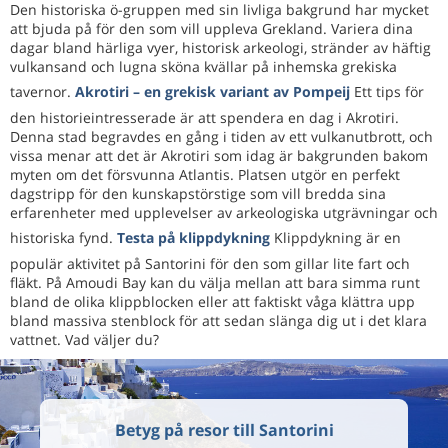
Den historiska ö-gruppen med sin livliga bakgrund har mycket
att bjuda på för den som vill uppleva Grekland. Variera dina
dagar bland härliga vyer, historisk arkeologi, stränder av häftig
vulkansand och lugna sköna kvällar på inhemska grekiska
tavernor.
Akrotiri – en grekisk variant av Pompeij
Ett tips för
den historieintresserade är att spendera en dag i Akrotiri.
Denna stad begravdes en gång i tiden av ett vulkanutbrott, och
vissa menar att det är Akrotiri som idag är bakgrunden bakom
myten om det försvunna Atlantis. Platsen utgör en perfekt
dagstripp för den kunskapstörstige som vill bredda sina
erfarenheter med upplevelser av arkeologiska utgrävningar och
historiska fynd.
Testa på klippdykning
Klippdykning är en
populär aktivitet på Santorini för den som gillar lite fart och
fläkt. På Amoudi Bay kan du välja mellan att bara simma runt
bland de olika klippblocken eller att faktiskt våga klättra upp
bland massiva stenblock för att sedan slänga dig ut i det klara
vattnet. Vad väljer du?
Betyg på resor till Santorini