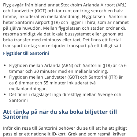
Flyg avgår från bland annat Stockholm Arlanda Airport (ARL)
och Landvetter (GOT) och tar runt omkring sex och en halv
timme, inkluderat en mellanlandning. Flygplatsen i Santorini
heter Santorini Airport (JTR) och ligger i Thira, som är namnet
på själva huvudön. Mellan flygplatsen och staden ordnar du
resorna smidigt via det lokala bussystemet eller genom att
boka transfer med minibuss eller taxi. Det finns ett flertal
transportföretag som erbjuder transport på ett billigt sätt.
Flygtider till Santorini
Flygtiden mellan Arlanda (ARN) och Santorini (JTR) är ca 6
timmar och 30 minuter med en mellanlandning.
Flygtiden mellan Landvetter (GOT) och Santorini (JTR) är
ca 6 timmar och 55 minuter inkluderat två
mellanlandningar.
Det finns i dagsläget inga direktflyg mellan Sverige och
Santorini
Att tänka på när du ska boka biljetter till
Santorini
Inför din resa till Santorini behöver du se till att ha ett giltigt
pass eller ett nationellt ID-kort. Grekland som resmål kräver