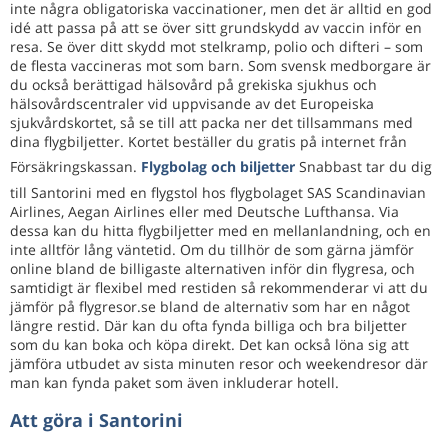
inte några obligatoriska vaccinationer, men det är alltid en god
idé att passa på att se över sitt grundskydd av vaccin inför en
resa. Se över ditt skydd mot stelkramp, polio och difteri – som
de flesta vaccineras mot som barn. Som svensk medborgare är
du också berättigad hälsovård på grekiska sjukhus och
hälsovårdscentraler vid uppvisande av det Europeiska
sjukvårdskortet, så se till att packa ner det tillsammans med
dina flygbiljetter. Kortet beställer du gratis på internet från
Försäkringskassan.
Flygbolag och biljetter
Snabbast tar du dig
till Santorini med en flygstol hos flygbolaget SAS Scandinavian
Airlines, Aegan Airlines eller med Deutsche Lufthansa. Via
dessa kan du hitta flygbiljetter med en mellanlandning, och en
inte alltför lång väntetid. Om du tillhör de som gärna jämför
online bland de billigaste alternativen inför din flygresa, och
samtidigt är flexibel med restiden så rekommenderar vi att du
jämför på flygresor.se bland de alternativ som har en något
längre restid. Där kan du ofta fynda billiga och bra biljetter
som du kan boka och köpa direkt. Det kan också löna sig att
jämföra utbudet av sista minuten resor och weekendresor där
man kan fynda paket som även inkluderar hotell.
Att göra i Santorini