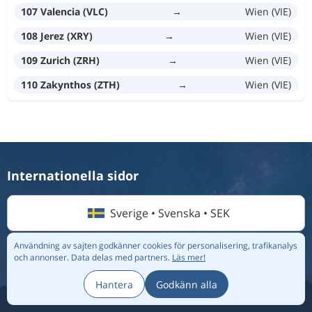
107 Valencia (VLC)
→
Wien (VIE)
108 Jerez (XRY)
→
Wien (VIE)
109 Zurich (ZRH)
→
Wien (VIE)
110 Zakynthos (ZTH)
→
Wien (VIE)
Internationella sidor
Sverige • Svenska • SEK
Användning av sajten godkänner cookies för personalisering, trafikanalys
och annonser.
Data delas med partners.
Läs mer!
© 2026 Flightmate AB |
Destinationer
|
Flygbolag
|
Topplistor
|
Om oss
|
Integritetspolicy
Hantera
Godkänn alla