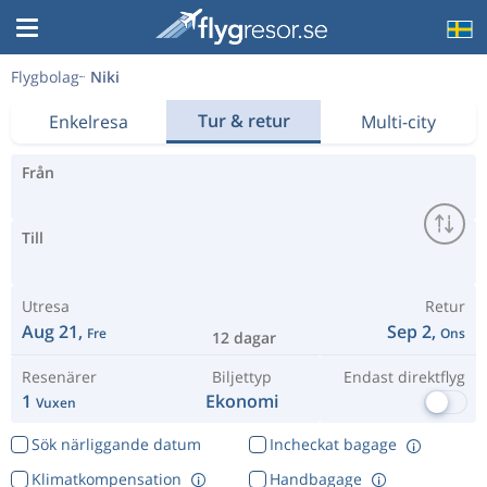
Flygbolag
Niki
Tur & retur
Enkelresa
Multi-city
Från
Till
Utresa
Retur
Aug 21,
Sep 2,
Fre
Ons
12 dagar
Resenärer
Biljettyp
Endast direktflyg
1
Ekonomi
Vuxen
Sök närliggande datum
Incheckat bagage
Klimatkompensation
Handbagage