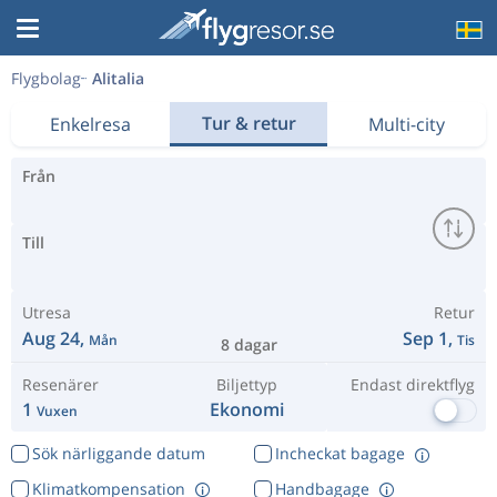
Flygbolag
Alitalia
Tur & retur
Enkelresa
Multi-city
Från
Till
Utresa
Retur
Aug 24,
Sep 1,
Mån
Tis
8 dagar
Resenärer
Biljettyp
Endast direktflyg
1
Ekonomi
Vuxen
Sök närliggande datum
Incheckat bagage
Klimatkompensation
Handbagage