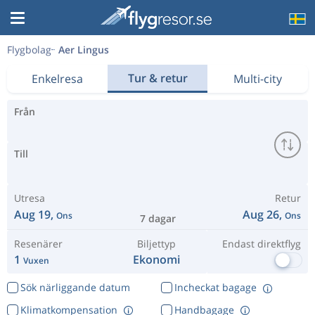
Flygbolag
Aer Lingus
Tur & retur
Enkelresa
Multi-city
Från
Till
Utresa
Retur
Aug 19,
Aug 26,
Ons
Ons
7 dagar
Resenärer
Biljettyp
Endast direktflyg
1
Ekonomi
Vuxen
Sök närliggande datum
Incheckat bagage
Klimatkompensation
Handbagage