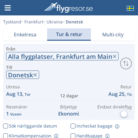
Tyskland
Frankfurt
Ukraina
Donetsk
Tur & retur
Enkelresa
Multi-city
Från
Alla flygplatser,
Frankfurt am Main
Till
Donetsk
Utresa
Retur
Aug 13,
Aug 25,
Tor
Tis
12 dagar
Resenärer
Biljettyp
Endast direktflyg
1
Ekonomi
Vuxen
Sök närliggande datum
Incheckat bagage
Klimatkompensation
Handbagage