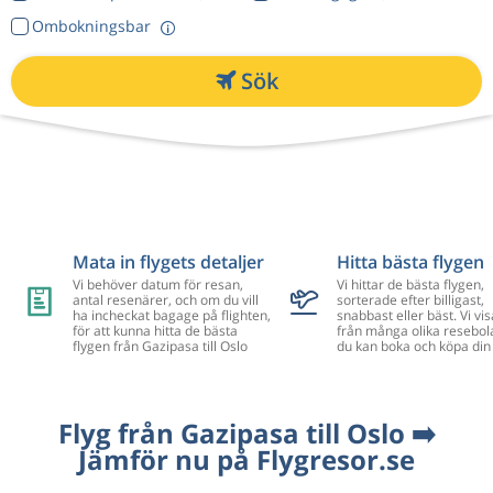
Ombokningsbar
Sök
Mata in flygets detaljer
Hitta bästa flygen
Vi behöver datum för resan,
Vi hittar de bästa flygen,
antal resenärer, och om du vill
sorterade efter billigast,
ha incheckat bagage på flighten,
snabbast eller bäst. Vi vis
för att kunna hitta de bästa
från många olika resebol
flygen från Gazipasa till Oslo
du kan boka och köpa din 
Flyg från Gazipasa till Oslo ➡️
Jämför nu på Flygresor.se