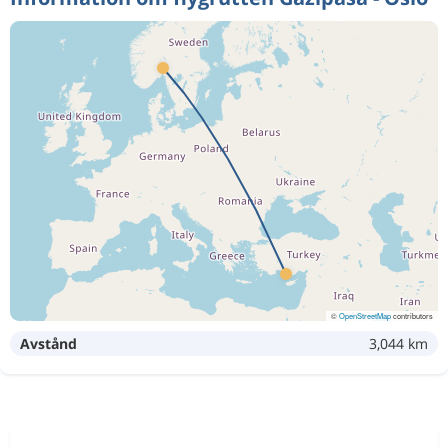
4 355 kr
Jan 4
Gazipasa
Oslo
3 844 kr
Jan 5
Gazipasa
Oslo
3 666 kr
Jan 6
Gazipasa
Oslo
4 359 kr
Jan 7
Gazipasa
Oslo
©
OpenStreetMap
contributors
Avstånd
3,044 km
3 018 kr
Sep 29
Gazipasa
Oslo