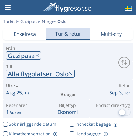
Turkiet
Gazipasa
Norge
Oslo
Tur & retur
Enkelresa
Multi-city
Från
Gazipasa
Till
Alla flygplatser,
Oslo
Utresa
Retur
Aug 25,
Sep 3,
Tis
Tor
9 dagar
Resenärer
Biljettyp
Endast direktflyg
1
Ekonomi
Vuxen
Sök närliggande datum
Incheckat bagage
Klimatkompensation
Handbagage