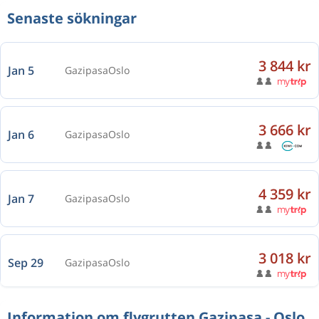
Senaste sökningar
3 844 kr
Jan 5
Gazipasa
Oslo
3 666 kr
Jan 6
Gazipasa
Oslo
4 359 kr
Jan 7
Gazipasa
Oslo
3 018 kr
Sep 29
Gazipasa
Oslo
Information om flygrutten Gazipasa - Oslo