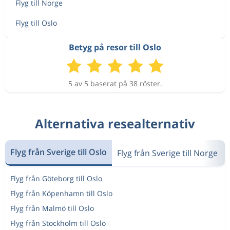
4 355 kr
Flyg till Norge
Jan 4
Gazipasa
Oslo
Flyg till Oslo
Betyg på resor till Oslo
3 844 kr
Jan 5
Gazipasa
Oslo
5 av 5 baserat på 38 röster.
3 666 kr
Jan 6
Gazipasa
Oslo
Alternativa resealternativ
4 359 kr
Jan 7
Gazipasa
Oslo
Flyg från Sverige till Oslo
Flyg från Sverige till Norge
Flyg från Göteborg till Oslo
3 018 kr
Sep 29
Gazipasa
Oslo
Flyg från Köpenhamn till Oslo
Flyg från Malmö till Oslo
Flyg från Stockholm till Oslo