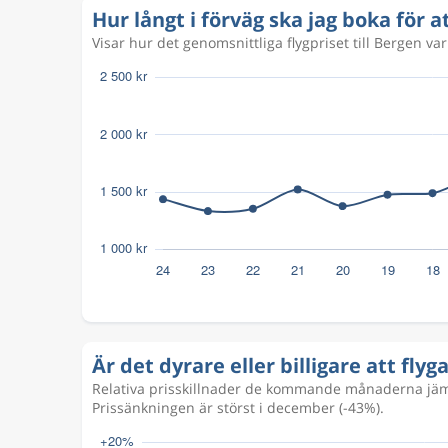
Sep 14
Bergen
Stockholm
BGO
STO
Hur långt i förväg ska jag boka för a
Visar hur det genomsnittliga flygpriset till Bergen va
Är det dyrare eller billigare att flyg
Relativa prisskillnader de kommande månaderna jämfö
Prissänkningen är störst i december (-43%).