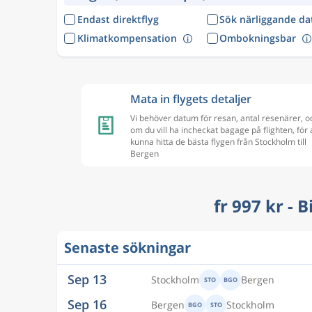
Endast direktflyg
Sök närliggande d
Klimatkompensation
Ombokningsbar
Mata in flygets detaljer
Vi behöver datum för resan, antal resenärer, o
om du vill ha incheckat bagage på flighten, för 
kunna hitta de bästa flygen från Stockholm till
Bergen
fr 997 kr - 
Senaste sökningar
Aug 13
Stockholm
Bergen
STO
BGO
Aug 17
Bergen
Stockholm
BGO
STO