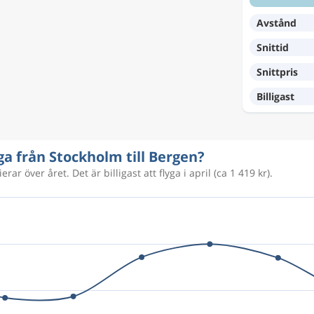
4 007 kr
Avstånd
Snittid
3 137 kr
Snittpris
Billigast
1 313 kr
yga från Stockholm till Bergen?
rar över året. Det är billigast att flyga i april (ca 1 419 kr).
1 014 kr
1 071 kr
1 054 kr