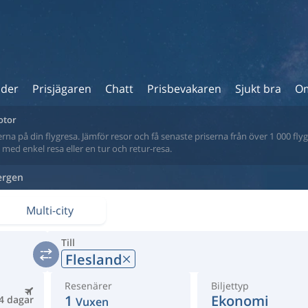
ider
Prisjägaren
Chatt
Prisbevakaren
Sjukt bra
Om
otor
na på din flygresa. Jämför resor och få senaste priserna från över 1 000 flyg
tt med enkel resa eller en tur och retur-resa.
ergen
Multi-city
Till
Flesland
Resenärer
Biljettyp
1
Ekonomi
4 dagar
Vuxen