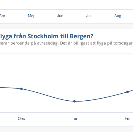
1 099 kr
flyga från Stockholm till Bergen?
1 633 kr
ierar beroende på avresedag. Det är billigast att flyga på torsdagar 
1 256 kr
997 kr
1 285 kr
1 527 kr