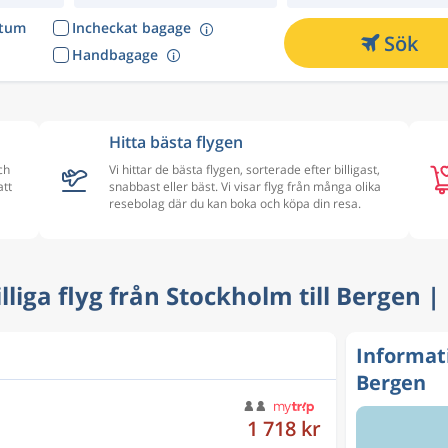
atum
Incheckat bagage
Sök
Handbagage
Hitta bästa flygen
ch
Vi hittar de bästa flygen, sorterade efter billigast,
att
snabbast eller bäst. Vi visar flyg från många olika
resebolag där du kan boka och köpa din resa.
Billiga flyg från Stockholm till Bergen |
Informat
Bergen
5 026 kr