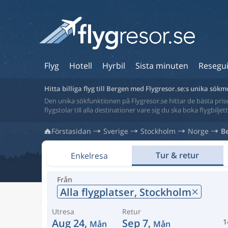
Flyg
Hotell
Hyrbil
Sista minuten
Resegu
Hitta billiga flyg till Bergen med Flygresor.se:s unika sökm
Den unika sökfunktionen på Flygresor.se hittar de bästa priser
flygstolar till alla destinationer vare sig du ska boka flygbilje
Förstasidan
Sverige
Stockholm
Norge
B
Tur & retur
Enkelresa
Från
Alla flygplatser,
Stockholm
Utresa
Retur
Aug 24,
Sep 7,
1
Mån
Mån