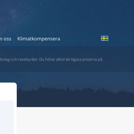
 oss
Klimatkompensera
bolag och resebyråer. Du hittar alltid de lägsta priserna på