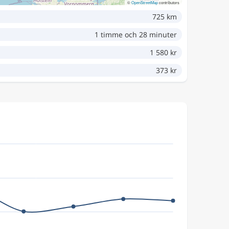
©
OpenStreetMap
contributors
725 km
1 timme och 28 minuter
1 580 kr
373 kr