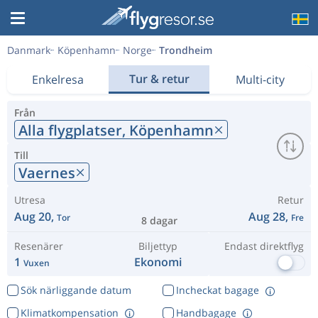
Danmark
Köpenhamn
Norge
Trondheim
Tur & retur
Enkelresa
Multi-city
Från
Alla flygplatser,
Köpenhamn
Till
Vaernes
Utresa
Retur
Aug 20,
Aug 28,
Tor
Fre
8 dagar
Resenärer
Biljettyp
Endast direktflyg
1
Ekonomi
Vuxen
Sök närliggande datum
Incheckat bagage
Klimatkompensation
Handbagage