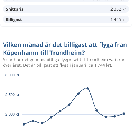
3 154 kr
Aug 7
Köpenhamn
Trondheim
Snittpris
2 352 kr
Billigast
1 445 kr
Aug 19
Köpenhamn
Trondheim
2 208 kr
Aug 19
Trondheim
Köpenhamn
Vilken månad är det billigast att flyga från
Köpenhamn till Trondheim?
Okt 4
Köpenhamn
Trondheim
1 588 kr
Visar hur det genomsnittliga flygpriset till Trondheim varierar
Okt 15
Trondheim
Köpenhamn
över året. Det är billigast att flyga i januari (ca 1 744 kr).
Aug 14
Köpenhamn
Trondheim
2 717 kr
Aug 22
Trondheim
Köpenhamn
Aug 11
Köpenhamn
Trondheim
4 882 kr
Aug 18
Trondheim
Köpenhamn