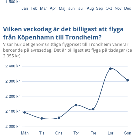
Aug 13
Köpenhamn
Trondheim
2 774 kr
Aug 27
Trondheim
Köpenhamn
Vilken veckodag är det billigast att flyga
Aug 8
Köpenhamn
Trondheim
3 632 kr
från Köpenhamn till Trondheim?
Aug 16
Trondheim
Köpenhamn
Visar hur det genomsnittliga flygpriset till Trondheim varierar
beroende på avresedag. Det är billigast att flyga på tisdagar (ca
2 055 kr).
Aug 10
Köpenhamn
Trondheim
3 039 kr
Aug 16
Trondheim
Köpenhamn
Aug 9
Köpenhamn
Trondheim
3 731 kr
Aug 16
Trondheim
Köpenhamn
Aug 10
Köpenhamn
Trondheim
2 615 kr
Aug 15
Trondheim
Köpenhamn