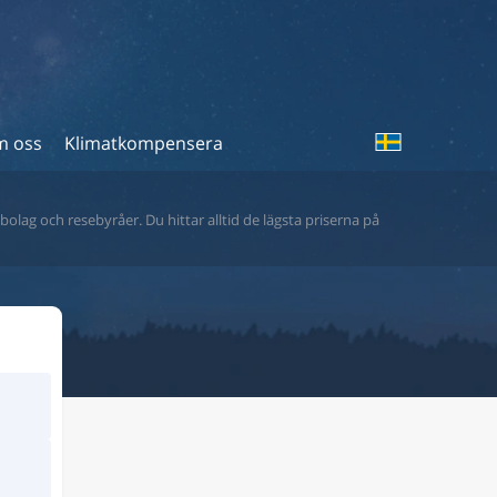
 oss
Klimatkompensera
bolag och resebyråer. Du hittar alltid de lägsta priserna på