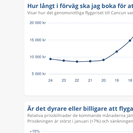
Aug 20
Cancun
Göteborg
CUN
GOT
Hur långt i förväg ska jag boka för a
Visar hur det genomsnittliga flygpriset till Cancun va
Aug 21
Göteborg
Cancun
GOT
CUN
Aug 26
Cancun
Göteborg
CUN
GOT
Är det dyrare eller billigare att flyg
Relativa prisskillnader de kommande månaderna jämfö
Prisökningen är störst i januari (+7%) och sänkningen