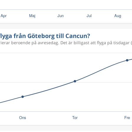
8 423 kr
flyga från Göteborg till Cancun?
8 423 kr
ierar beroende på avresedag. Det är billigast att flyga på tisdagar (
8 232 kr
21 264 kr
23 186 kr
23 010 kr