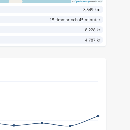
©
OpenStreetMap
contributors
8,549 km
15 timmar och 45 minuter
8 228 kr
4 787 kr