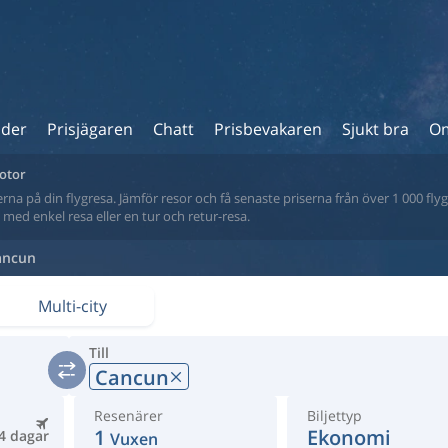
ider
Prisjägaren
Chatt
Prisbevakaren
Sjukt bra
Om
motor
na på din flygresa. Jämför resor och få senaste priserna från över 1 000 flyg
tt med enkel resa eller en tur och retur-resa.
ancun
Multi-city
Till
Cancun
Resenärer
Biljettyp
1
Ekonomi
4 dagar
Vuxen