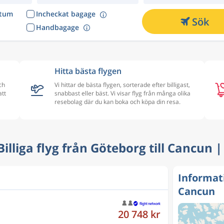
atum
Incheckat bagage
Sök
Handbagage
Hitta bästa flygen
ch
Vi hittar de bästa flygen, sorterade efter billigast,
att
snabbast eller bäst. Vi visar flyg från många olika
resebolag där du kan boka och köpa din resa.
 Billiga flyg från Göteborg till Cancun 
Informat
Cancun
20 748 kr