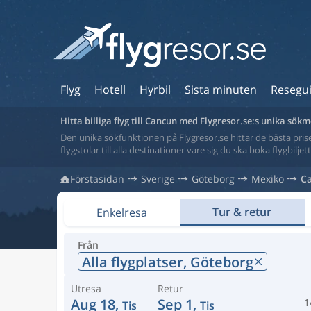
Flyg
Hotell
Hyrbil
Sista minuten
Resegu
Hitta billiga flyg till Cancun med Flygresor.se:s unika sök
Den unika sökfunktionen på Flygresor.se hittar de bästa priser
flygstolar till alla destinationer vare sig du ska boka flygbilje
Förstasidan
Sverige
Göteborg
Mexiko
C
Tur & retur
Enkelresa
Från
Alla flygplatser,
Göteborg
Utresa
Retur
Aug 18,
Sep 1,
1
Tis
Tis