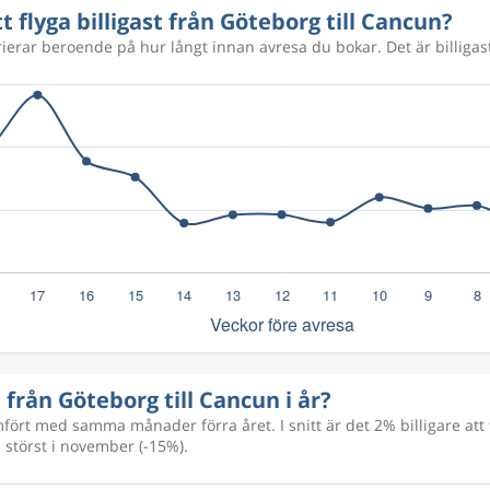
tt flyga billigast från Göteborg till Cancun?
rierar beroende på hur långt innan avresa du bokar. Det är billigast
19 354 kr
a från Göteborg till Cancun i år?
rt med samma månader förra året. I snitt är det 2% billigare att f
 störst i november (-15%).