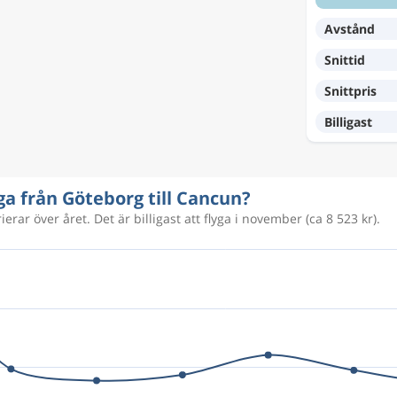
24 848 kr
Avstånd
Snittid
24 988 kr
Snittpris
Billigast
23 376 kr
yga från Göteborg till Cancun?
erar över året. Det är billigast att flyga i november (ca 8 523 kr).
8 778 kr
9 902 kr
8 423 kr