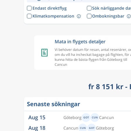
Endast direktflyg
Sök närliggande d
Klimatkompensation
Ombokningsbar
Mata in flygets detaljer
Vi behöver datum för resan, antal resenärer, o
om du vill ha incheckat bagage på flighten, för 
kunna hitta de bästa flygen från Göteborg till
Cancun
fr 8 151 kr -
Senaste sökningar
Aug 15
Göteborg
Cancun
GOT
CUN
Aug 18
Cancun
Göteborg
CUN
GOT