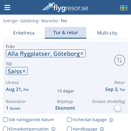
Sverige
Göteborg
Marocko
Fes
Tur & retur
Enkelresa
Multi-city
Från
Alla flygplatser,
Göteborg
Till
Saiss
Utresa
Retur
Aug 21,
Sep 3,
Fre
Tor
13 dagar
Resenärer
Biljettyp
Endast direktflyg
1
Ekonomi
Vuxen
Sök närliggande datum
Incheckat bagage
Klimatkompensation
Handbagage