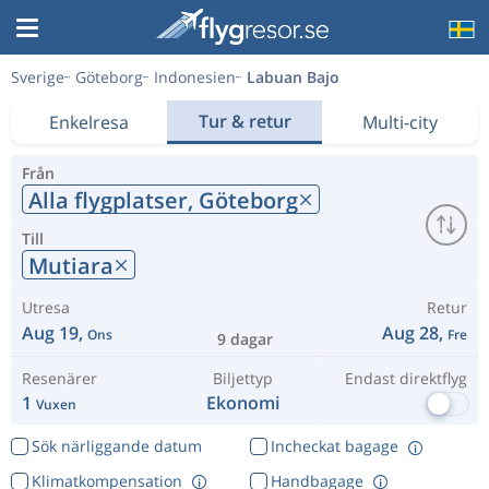
Sverige
Göteborg
Indonesien
Labuan Bajo
Tur & retur
Enkelresa
Multi-city
Från
Alla flygplatser,
Göteborg
Till
Mutiara
Utresa
Retur
Aug 19,
Aug 28,
Ons
Fre
9 dagar
Resenärer
Biljettyp
Endast direktflyg
1
Ekonomi
Vuxen
Sök närliggande datum
Incheckat bagage
Klimatkompensation
Handbagage