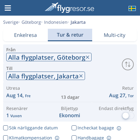
Sverige
Göteborg
Indonesien
Jakarta
Tur & retur
Enkelresa
Multi-city
Från
Alla flygplatser,
Göteborg
Till
Alla flygplatser,
Jakarta
Utresa
Retur
Aug 14,
Aug 27,
Fre
Tor
13 dagar
Resenärer
Biljettyp
Endast direktflyg
1
Ekonomi
Vuxen
Sök närliggande datum
Incheckat bagage
Klimatkompensation
Handbagage