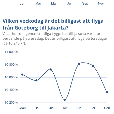
4 165 kr
Nov 2
Göteborg
Jakarta
Vilken veckodag är det billigast att flyga
från Göteborg till Jakarta?
4 165 kr
Nov 4
Göteborg
Jakarta
Visar hur det genomsnittliga flygpriset till Jakarta varierar
beroende på avresedag. Det är billigast att flyga på torsdagar
(ca 10 246 kr).
Nov 4
Göteborg
Jakarta
7 947 kr
Nov 11
Jakarta
Göteborg
Aug 10
Göteborg
Jakarta
25 367 kr
Aug 14
Jakarta
Göteborg