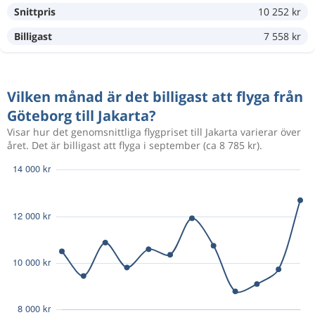
Snittpris
10 252 kr
Aug 17
Göteborg
Jakarta
9 440 kr
Aug 27
Jakarta
Göteborg
Billigast
7 558 kr
Okt 8
Göteborg
Jakarta
9 642 kr
Vilken månad är det billigast att flyga från
Okt 11
Jakarta
Göteborg
Göteborg till Jakarta?
Visar hur det genomsnittliga flygpriset till Jakarta varierar över
Okt 8
Göteborg
Jakarta
året. Det är billigast att flyga i september (ca 8 785 kr).
9 642 kr
Okt 11
Jakarta
Göteborg
Aug 19
Göteborg
Jakarta
17 703 kr
Aug 26
Jakarta
Göteborg
Aug 14
Göteborg
Jakarta
19 016 kr
Aug 23
Jakarta
Göteborg