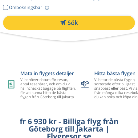
Ombokningsbar
Sök
Mata in flygets detaljer
Hitta bästa flygen
Vi behöver datum för resan,
Vi hittar de bästa flygen,
antal resenärer, och om du vill
sorterade efter billigast,
ha incheckat bagage på flighten,
snabbast eller bäst. Vi vis
för att kunna hitta de bästa
från många olika resebol
flygen från Göteborg till Jakarta
du kan boka och köpa din 
fr 6 930 kr - Billiga flyg från
Göteborg till Jakarta |
Flygresor.se