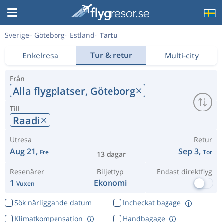
Sverige
Göteborg
Estland
Tartu
Tur & retur
Enkelresa
Multi-city
Från
Alla flygplatser,
Göteborg
Till
Raadi
Utresa
Retur
Aug 21,
Sep 3,
Fre
Tor
13 dagar
Resenärer
Biljettyp
Endast direktflyg
1
Ekonomi
Vuxen
Sök närliggande datum
Incheckat bagage
Klimatkompensation
Handbagage