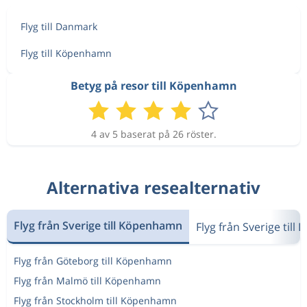
913 kr
Aug 11
London
Köpenhamn
Flyg till Danmark
Flyg till Köpenhamn
Aug 8
London
Köpenhamn
3 031 kr
Aug 11
Köpenhamn
London
Betyg på resor till Köpenhamn
Aug 8
London
Köpenhamn
3 797 kr
4 av 5 baserat på 26 röster.
Aug 10
Köpenhamn
London
Alternativa resealternativ
954 kr
Aug 11
London
Köpenhamn
Flyg från Sverige till Köpenhamn
Flyg från Sverige till
2 190 kr
Aug 10
London
Köpenhamn
Flyg från Göteborg till Köpenhamn
Flyg från Malmö till Köpenhamn
Flyg från Stockholm till Köpenhamn