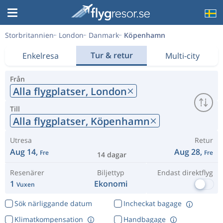
Storbritannien
London
Danmark
Köpenhamn
Tur & retur
Enkelresa
Multi-city
Från
Alla flygplatser,
London
Till
Alla flygplatser,
Köpenhamn
Utresa
Retur
Aug 14,
Aug 28,
Fre
Fre
14 dagar
Resenärer
Biljettyp
Endast direktflyg
1
Ekonomi
Vuxen
Sök närliggande datum
Incheckat bagage
Klimatkompensation
Handbagage