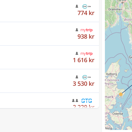
774 kr
938 kr
1 616 kr
3 530 kr
2 229 kr
3 405 kr