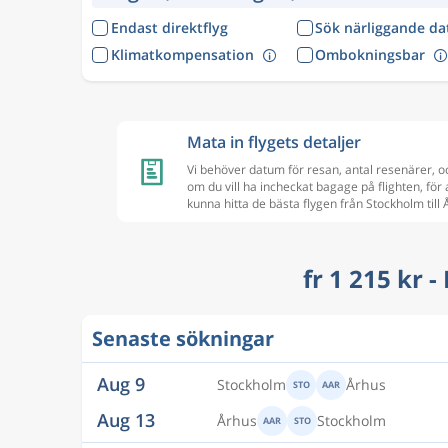
Endast direktflyg
Sök närliggande d
Klimatkompensation
Ombokningsbar
Mata in flygets detaljer
Vi behöver datum för resan, antal resenärer, o
om du vill ha incheckat bagage på flighten, för 
kunna hitta de bästa flygen från Stockholm till
fr 1 215 kr -
Senaste sökningar
Aug 9
Stockholm
Århus
STO
AAR
Aug 13
Århus
Stockholm
AAR
STO