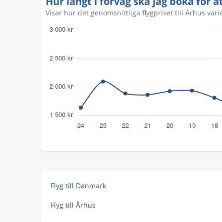
Hur långt i förväg ska jag boka för at
Visar hur det genomsnittliga flygpriset till Århus var
Aug 23
Stockholm
Århus
ARN
AAR
Flyg till Danmark
Flyg till Århus