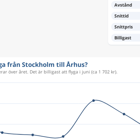
Avstånd
Snittid
1 620 kr
Snittpris
Billigast
2 294 kr
yga från Stockholm till Århus?
ar över året. Det är billigast att flyga i juni (ca 1 702 kr).
3 833 kr
2 833 kr
1 572 kr