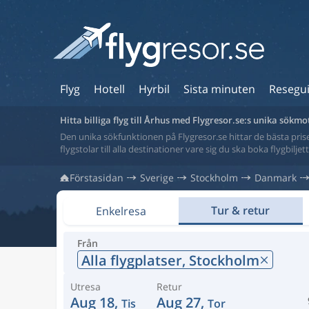
Flyg
Hotell
Hyrbil
Sista minuten
Resegu
Hitta billiga flyg till Århus med Flygresor.se:s unika sökmo
Den unika sökfunktionen på Flygresor.se hittar de bästa priser
flygstolar till alla destinationer vare sig du ska boka flygbilje
Förstasidan
Sverige
Stockholm
Danmark
Tur & retur
Enkelresa
Från
Alla flygplatser,
Stockholm
Utresa
Retur
Aug 18,
Aug 27,
Tis
Tor