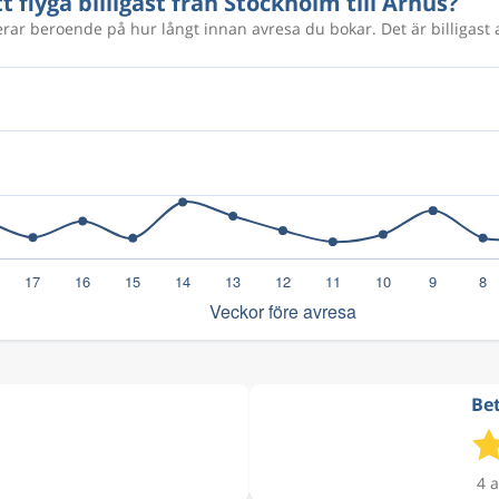
t flyga billigast från Stockholm till Århus?
ierar beroende på hur långt innan avresa du bokar. Det är billigast 
735 kr
Bet
4 a