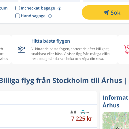
atum
Incheckat bagage
Sök
Handbagage
Hitta bästa flygen
ch
Vi hittar de bästa flygen, sorterade efter billigast,
att
snabbast eller bäst. Vi visar flyg från många olika
 Århus
resebolag där du kan boka och köpa din resa.
 Billiga flyg från Stockholm till Århus 
Informat
Århus
7 225 kr