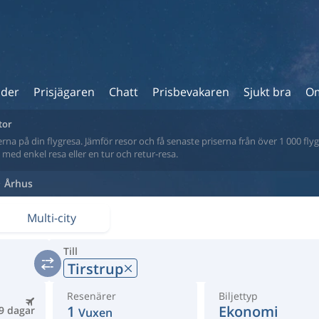
ider
Prisjägaren
Chatt
Prisbevakaren
Sjukt bra
Om
tor
na på din flygresa. Jämför resor och få senaste priserna från över 1 000 flyg
tt med enkel resa eller en tur och retur-resa.
Århus
Multi-city
Till
Tirstrup
Resenärer
Biljettyp
1
Ekonomi
9 dagar
Vuxen