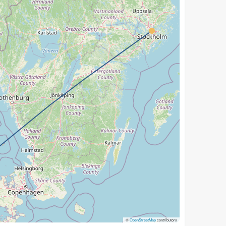
©
OpenStreetMap
contributors