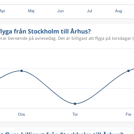
1 215 kr
flyga från Stockholm till Århus?
606 kr
erar beroende på avresedag. Det är billigast att flyga på torsdagar (
1 733 kr
1 474 kr
1 253 kr
2 222 kr