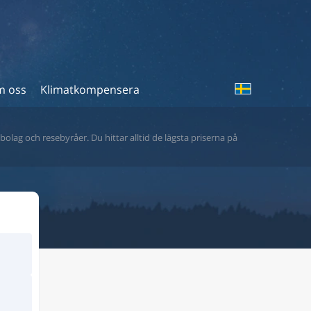
 oss
Klimatkompensera
bolag och resebyråer. Du hittar alltid de lägsta priserna på