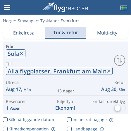
Norge
Stavanger
Tyskland
Frankfurt
Tur & retur
Enkelresa
Multi-city
Från
Sola
Till
Alla flygplatser,
Frankfurt am Main
Utresa
Retur
Aug 17,
Aug 30,
Mån
Sön
13 dagar
Resenärer
Biljettyp
Endast direktflyg
1
Ekonomi
Vuxen
Sök närliggande datum
Incheckat bagage
Klimatkompensation
Handbagage