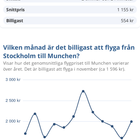
Snittpris
1 155 kr
1 108 kr
Aug 25
Stockholm
Munchen
Billigast
554 kr
1 143 kr
Aug 24
Stockholm
Munchen
Vilken månad är det billigast att flyga från
Stockholm till Munchen?
Visar hur det genomsnittliga flygpriset till Munchen varierar
över året. Det är billigast att flyga i november (ca 1 596 kr).
1 143 kr
Aug 23
Stockholm
Munchen
1 174 kr
Aug 19
Stockholm
Memmingen
1 643 kr
Aug 22
Stockholm
Memmingen