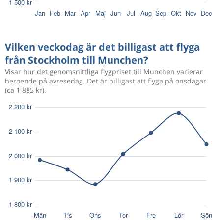
Sep 10
Stockholm
Memmingen
1 630 kr
Sep 13
Memmingen
Stockholm
Vilken veckodag är det billigast att flyga
från Stockholm till Munchen?
Sep 24
Stockholm
Memmingen
1 514 kr
Visar hur det genomsnittliga flygpriset till Munchen varierar
Sep 27
Memmingen
Stockholm
beroende på avresedag. Det är billigast att flyga på onsdagar
(ca 1 885 kr).
Sep 25
Stockholm
Memmingen
1 424 kr
Sep 27
Memmingen
Stockholm
978 kr
Aug 13
Stockholm
Memmingen
1 241 kr
Aug 12
Stockholm
Memmingen