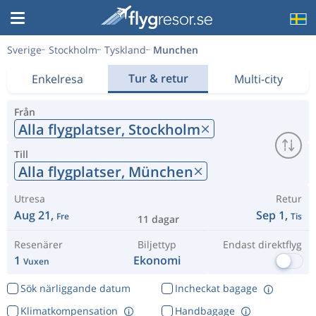
Sverige
Stockholm
Tyskland
Munchen
Tur & retur
Enkelresa
Multi-city
Från
Alla flygplatser,
Stockholm
Till
Alla flygplatser,
München
Utresa
Retur
Aug 21,
Sep 1,
Fre
Tis
11 dagar
Resenärer
Biljettyp
Endast direktflyg
1
Ekonomi
Vuxen
Sök närliggande datum
Incheckat bagage
Klimatkompensation
Handbagage