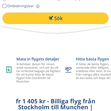
Ombokningsbar
Sök
Mata in flygets detaljer
Hitta bästa flygen
Vi behöver datum för resan,
Vi hittar de bästa flygen,
antal resenärer, och om du vill
sorterade efter billigast,
ha incheckat bagage på flighten,
snabbast eller bäst. Vi vis
för att kunna hitta de bästa
från många olika resebol
flygen från Stockholm till
du kan boka och köpa din 
Munchen
fr 1 405 kr - Billiga flyg från
Stockholm till Munchen |