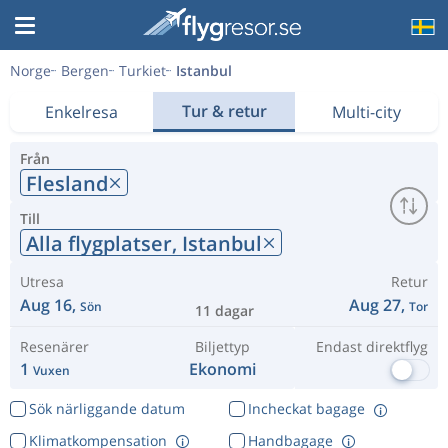
Norge
Bergen
Turkiet
Istanbul
Tur & retur
Enkelresa
Multi-city
Från
Flesland
Till
Alla flygplatser,
Istanbul
Utresa
Retur
Aug 16,
Aug 27,
Sön
Tor
11 dagar
Resenärer
Biljettyp
Endast direktflyg
1
Ekonomi
Vuxen
Sök närliggande datum
Incheckat bagage
Klimatkompensation
Handbagage