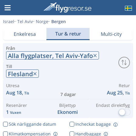
Israel
Tel Aviv
Norge
Bergen
Tur & retur
Enkelresa
Multi-city
Från
Alla flygplatser,
Tel Aviv-Yafo
Till
Flesland
Utresa
Retur
Aug 18,
Aug 25,
Tis
Tis
7 dagar
Resenärer
Biljettyp
Endast direktflyg
1
Ekonomi
Vuxen
Sök närliggande datum
Incheckat bagage
Klimatkompensation
Handbagage