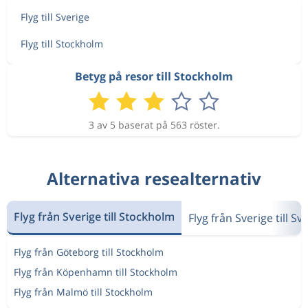
2 651 kr
Aug 16
Nice
Stockholm
Flyg till Sverige
Flyg till Stockholm
2 266 kr
Aug 10
Nice
Stockholm
Betyg på resor till Stockholm
3 av 5 baserat på 563 röster.
1 797 kr
Aug 11
Nice
Stockholm
Alternativa resealternativ
1 067 kr
Aug 24
Nice
Stockholm
Flyg från Sverige till Stockholm
Flyg från Sverige till Sv
Aug 24
Nice
Stockholm
2 093 kr
Flyg från Göteborg till Stockholm
Sep 3
Stockholm
Nice
Flyg från Köpenhamn till Stockholm
Flyg från Malmö till Stockholm