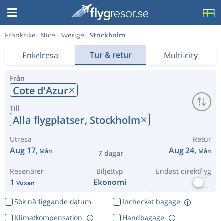
Frankrike
Nice
Sverige
Stockholm
Tur & retur
Enkelresa
Multi-city
Från
Cote d'Azur
Till
Alla flygplatser,
Stockholm
Utresa
Retur
Aug 17,
Aug 24,
Mån
Mån
7 dagar
Resenärer
Biljettyp
Endast direktflyg
1
Ekonomi
Vuxen
Sök närliggande datum
Incheckat bagage
Klimatkompensation
Handbagage