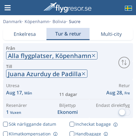
Danmark
Köpenhamn
Bolivia
Sucre
Tur & retur
Enkelresa
Multi-city
Från
Alla flygplatser,
Köpenhamn
Till
Juana Azurduy de Padilla
Utresa
Retur
Aug 17,
Aug 28,
Mån
Fre
11 dagar
Resenärer
Biljettyp
Endast direktflyg
1
Ekonomi
Vuxen
Sök närliggande datum
Incheckat bagage
Klimatkompensation
Handbagage