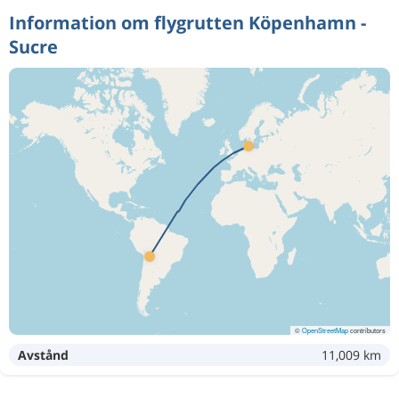
Information om flygrutten Köpenhamn -
Sucre
©
OpenStreetMap
contributors
Avstånd
11,009 km