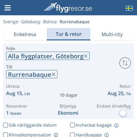
Sverige
Göteborg
Bolivia
Rurrenabaque
Tur & retur
Enkelresa
Multi-city
Från
Alla flygplatser,
Göteborg
Till
Rurrenabaque
Utresa
Retur
Aug 15,
Aug 25,
Lör
Tis
10 dagar
Resenärer
Biljettyp
Endast direktflyg
1
Ekonomi
Vuxen
Sök närliggande datum
Incheckat bagage
Klimatkompensation
Handbagage