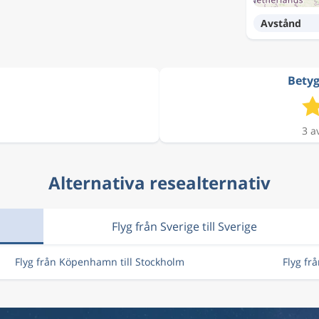
1 318 kr
Avstånd
2 571 kr
Betyg
2 784 kr
3 a
Alternativa resealternativ
1 909 kr
Flyg från Sverige till Sverige
2 784 kr
Flyg från Köpenhamn till Stockholm
Flyg fr
1 335 kr