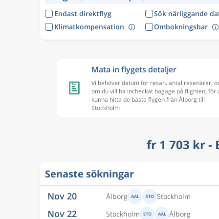
Endast direktflyg
Sök närliggande d
Klimatkompensation
Ombokningsbar
Mata in flygets detaljer
Vi behöver datum för resan, antal resenärer, o
om du vill ha incheckat bagage på flighten, för 
kunna hitta de bästa flygen från Ålborg till
Stockholm
fr 1 703 kr -
Nov 20
Ålborg
Stockholm
AAL
STO
Senaste sökningar
Nov 22
Stockholm
Ålborg
STO
AAL
Aug 16
Ålborg
Stockholm
AAL
STO