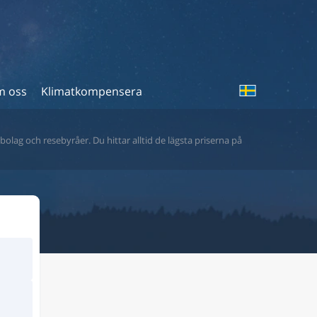
 oss
Klimatkompensera
bolag och resebyråer. Du hittar alltid de lägsta priserna på