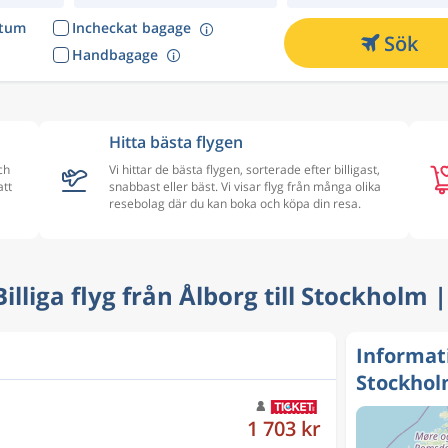
atum
Incheckat bagage
Sök
Handbagage
Hitta bästa flygen
ch
Vi hittar de bästa flygen, sorterade efter billigast,
att
snabbast eller bäst. Vi visar flyg från många olika
resebolag där du kan boka och köpa din resa.
 Billiga flyg från Ålborg till Stockholm 
Informati
Stockho
1 765 kr