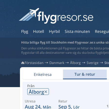
Flyg
Hotell
Hyrbil
Sista minuten
Resegu
Hitta billiga flyg till Stockholm med Flygresor.se:s unika 
Den unika sökfunktionen på Flygresor.se hittar de bästa priser
flygstolar till alla destinationer vare sig du ska boka flygbilje
Förstasidan
Danmark
Ålborg
Sverige
St
Tur & retur
Enkelresa
Från
Ålborg
Utresa
Retur
Aug 24,
Sep 5,
1
Mån
Lör