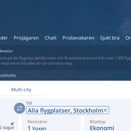
ider
Prisjägaren
Chatt
Prisbevakaren
Sjukt bra
Om
sökmotor
na på din flygresa. Jämför resor och få senaste priserna från över 1 000 flyg
tt med enkel resa eller en tur och retur-resa.
ockholm
Multi-city
Till
Alla flygplatser,
Stockholm
Resenärer
Biljettyp
1
Ekonomi
2 dagar
Vuxen