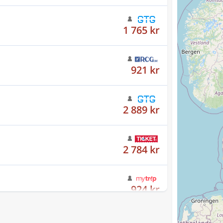
921 kr
2 889 kr
2 784 kr
924 kr
938 kr