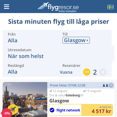
Sista minuten
Sista minuten flyg till låga priser
Från
Till
Glasgow
Alla
x
Utresedatum
När som helst
Reslängd
Resenärer
2
Alla
Vuxna
Priset hittat: 07/08 22:08
12 augusti
19 augusti
Göteborg
Glasgow
4 962 kr
4 517 kr
-9%