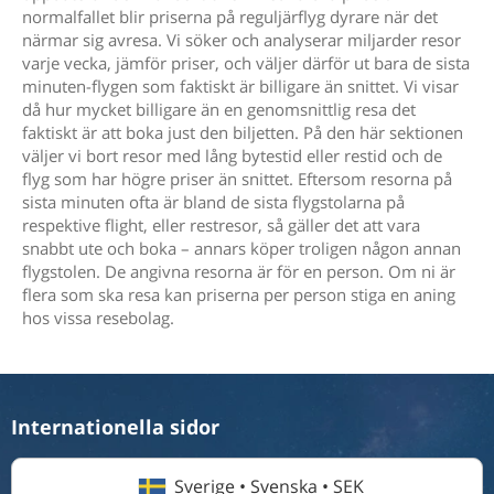
normalfallet blir priserna på reguljärflyg dyrare när det
närmar sig avresa. Vi söker och analyserar miljarder resor
varje vecka, jämför priser, och väljer därför ut bara de sista
minuten-flygen som faktiskt är billigare än snittet. Vi visar
då hur mycket billigare än en genomsnittlig resa det
faktiskt är att boka just den biljetten. På den här sektionen
väljer vi bort resor med lång bytestid eller restid och de
flyg som har högre priser än snittet. Eftersom resorna på
sista minuten ofta är bland de sista flygstolarna på
respektive flight, eller restresor, så gäller det att vara
snabbt ute och boka – annars köper troligen någon annan
flygstolen. De angivna resorna är för en person. Om ni är
flera som ska resa kan priserna per person stiga en aning
hos vissa resebolag.
Internationella sidor
Sverige • Svenska • SEK