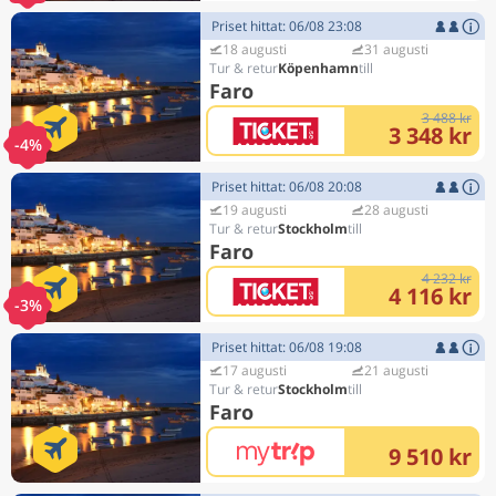
Priset hittat: 06/08 23:08
18 augusti
31 augusti
Köpenhamn
Faro
3 488 kr
3 348 kr
-4%
Priset hittat: 06/08 20:08
19 augusti
28 augusti
Stockholm
Faro
4 232 kr
4 116 kr
-3%
Priset hittat: 06/08 19:08
17 augusti
21 augusti
Stockholm
Faro
9 510 kr