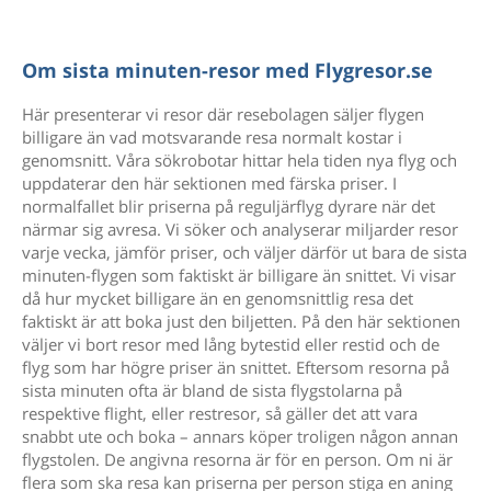
Om sista minuten-resor med Flygresor.se
Här presenterar vi resor där resebolagen säljer flygen
billigare än vad motsvarande resa normalt kostar i
genomsnitt. Våra sökrobotar hittar hela tiden nya flyg och
uppdaterar den här sektionen med färska priser. I
normalfallet blir priserna på reguljärflyg dyrare när det
närmar sig avresa. Vi söker och analyserar miljarder resor
varje vecka, jämför priser, och väljer därför ut bara de sista
minuten-flygen som faktiskt är billigare än snittet. Vi visar
då hur mycket billigare än en genomsnittlig resa det
faktiskt är att boka just den biljetten. På den här sektionen
väljer vi bort resor med lång bytestid eller restid och de
flyg som har högre priser än snittet. Eftersom resorna på
sista minuten ofta är bland de sista flygstolarna på
respektive flight, eller restresor, så gäller det att vara
snabbt ute och boka – annars köper troligen någon annan
flygstolen. De angivna resorna är för en person. Om ni är
flera som ska resa kan priserna per person stiga en aning