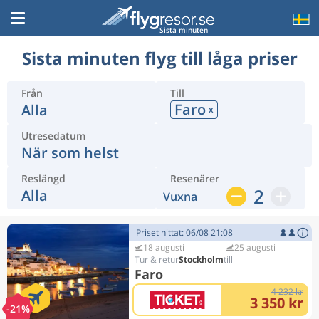
Sista minuten
Sista minuten flyg till låga priser
Från
Till
Faro
Alla
x
Utresedatum
När som helst
Reslängd
Resenärer
2
Alla
Vuxna
Priset hittat: 06/08 21:08
18 augusti
25 augusti
Stockholm
Faro
4 232 kr
3 350 kr
-21%