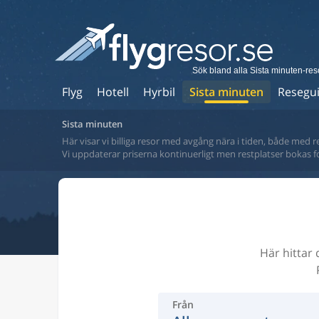
Sök bland alla Sista minuten-res
Flyg
Hotell
Hyrbil
Sista minuten
Resegu
Sista minuten
Här visar vi billiga resor med avgång nära i tiden, både med r
Vi uppdaterar priserna kontinuerligt men restplatser bokas 
Här hittar 
Från