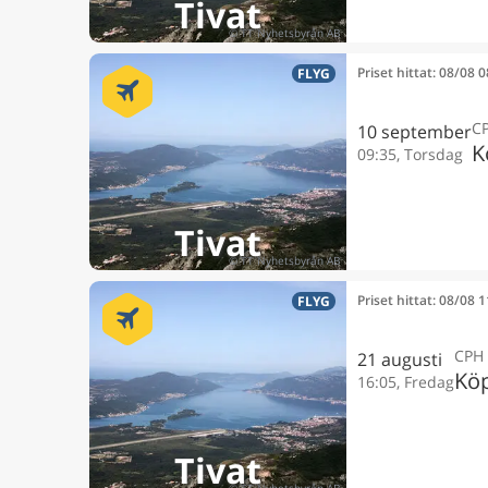
Tivat
Priset hittat: 08/08 
FLYG
C
10 september
K
09:35, Torsdag
Tivat
Priset hittat: 08/08 
FLYG
CPH
21 augusti
Kö
16:05, Fredag
Tivat