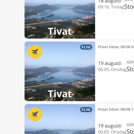
18 augusti
Sto
09:10, Tisdag
Tivat
Priset hittat: 08/08 
FLYG
AR
19 augusti
St
06:05, Onsdag
Tivat
Priset hittat: 08/08 
FLYG
AR
19 augusti
St
06:05, Onsdag