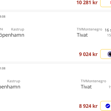
10 281 kr
08:08
PH
Kastrup
TIV
Montenegro
16
öpenhamn
Tivat
15
9 024 kr
11:08
Kastrup
TIV
Montenegro
penhamn
Tivat
1
8 924 kr