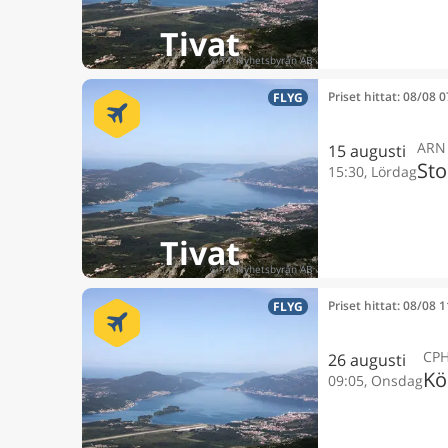
Tivat
Priset hittat: 08/08 
FLYG
ARN
15 augusti
St
15:30, Lördag
Tivat
Priset hittat: 08/08 
FLYG
CP
26 augusti
K
09:05, Onsdag