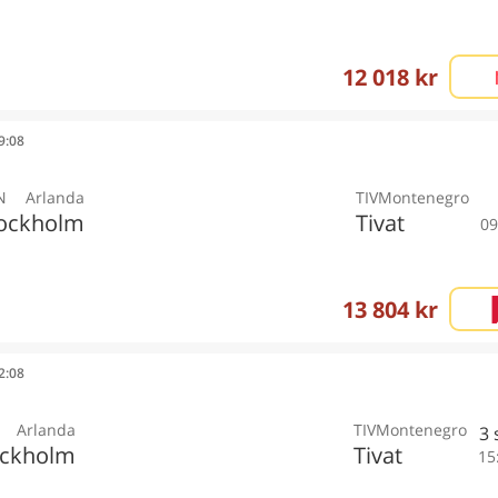
12 018 kr
09:08
N
Arlanda
TIV
Montenegro
ockholm
Tivat
09
13 804 kr
12:08
Arlanda
TIV
Montenegro
3
ockholm
Tivat
15