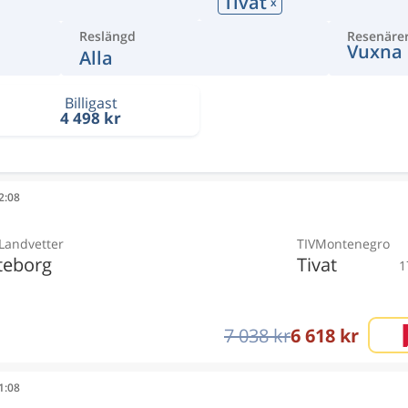
Tivat
x
Reslängd
Resenäre
Vuxna
Alla
Billigast
4 498 kr
12:08
Landvetter
TIV
Montenegro
teborg
Tivat
1
7 038 kr
6 618 kr
11:08