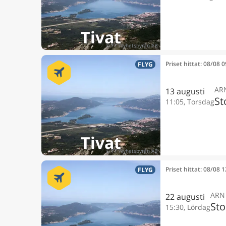
Tivat
Priset hittat: 08/08 
FLYG
AR
13 augusti
St
11:05, Torsdag
Tivat
Priset hittat: 08/08 
FLYG
ARN
22 augusti
St
15:30, Lördag