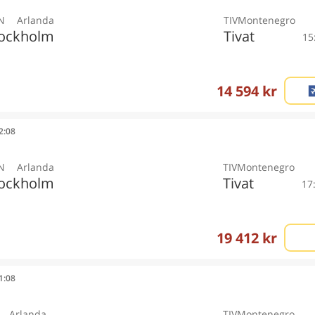
N
Arlanda
TIV
Montenegro
ockholm
Tivat
15
14 594 kr
12:08
N
Arlanda
TIV
Montenegro
ockholm
Tivat
17
19 412 kr
11:08
Arlanda
TIV
Montenegro