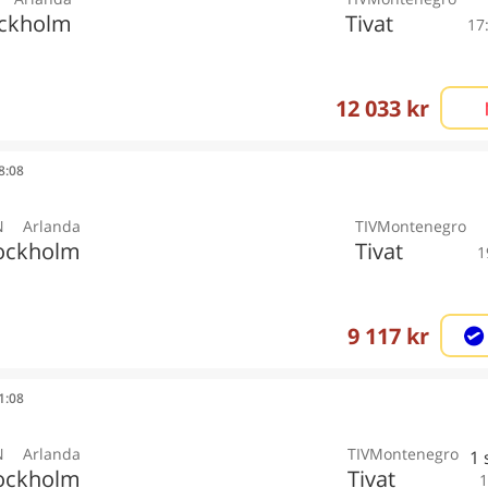
ckholm
Tivat
17
12 033 kr
08:08
N
Arlanda
TIV
Montenegro
ockholm
Tivat
1
9 117 kr
11:08
N
Arlanda
TIV
Montenegro
1
ockholm
Tivat
1