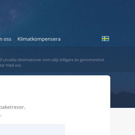
 oss
Klimatkompensera
ll utvalda destinationer som säljs billigare än genomsnittet.
tar med oss.
 paketresor.
.