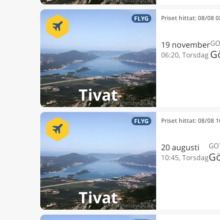
Priset hittat: 08/08 
FLYG
GO
19 november
G
06:20, Torsdag
Tivat
Priset hittat: 08/08 
FLYG
GO
20 augusti
Gö
10:45, Torsdag
Tivat