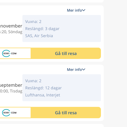
Mer info
Vuxna: 2
 november
Reslängd: 3 dagar
5:20, Söndag
SAS, Air Serbia
Gå till resa
Mer info
Vuxna: 2
 september
Reslängd: 12 dagar
0:00, Tisdag
Lufthansa, Interjet
Gå till resa