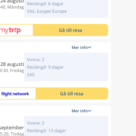
24 augusti
Reslängd: 6 dagar
:40, Måndag
SAS, EasyJet Europe
Gå till resa
Mer info
Vuxna: 2
28 augusti
Reslängd: 9 dagar
9:30, Fredag
SAS
Gå till resa
Mer info
Vuxna: 2
 september
Reslängd: 13 dagar
5:20, Tisdag