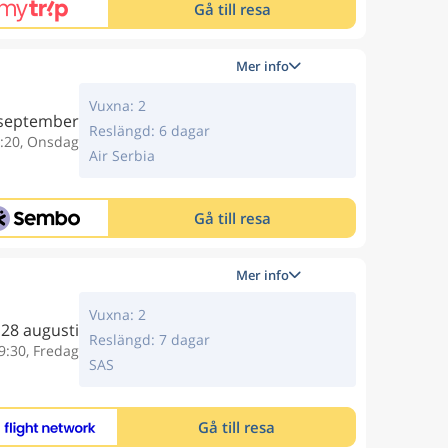
Gå till resa
Mer info
Vuxna: 2
 september
Reslängd: 6 dagar
:20, Onsdag
Air Serbia
Gå till resa
Mer info
Vuxna: 2
28 augusti
Reslängd: 7 dagar
9:30, Fredag
SAS
Gå till resa