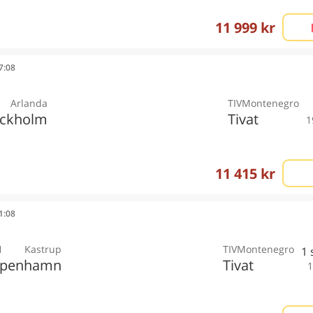
11 999 kr
07:08
Arlanda
TIV
Montenegro
ockholm
Tivat
1
11 415 kr
11:08
H
Kastrup
TIV
Montenegro
1
öpenhamn
Tivat
1