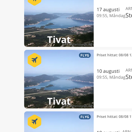
AR
17 augusti
St
09:55, Måndag
Tivat
Priset hittat: 08/08 
FLYG
AR
10 augusti
St
09:55, Måndag
Tivat
Priset hittat: 08/08 
FLYG
ARN