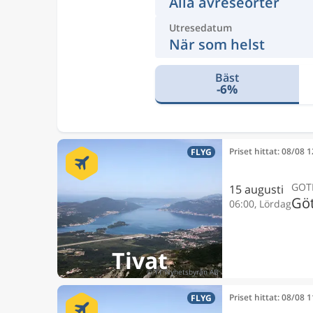
Alla avreseorter
Utresedatum
När som helst
Bäst
-6%
Priset hittat: 08/08 
FLYG
GOT
15 augusti
Gö
06:00, Lördag
Tivat
Priset hittat: 08/08 
FLYG