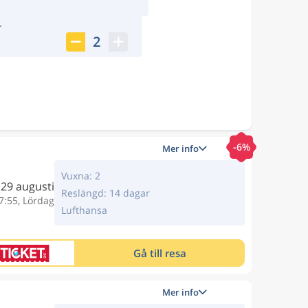
r
2
-6%
Mer info
Vuxna: 2
29 augusti
Reslängd: 14 dagar
7:55, Lördag
Lufthansa
Gå till resa
Mer info