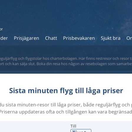
or
ider
Prisjägaren
Chatt
Prisbevakaren
Sjukt bra
Om
eguljärflyg och flygstolar hos charterbolagen. Här finns restresor och resor ti
fort och kan sälja slut. Boka din resa hos någon av resebolagen som samarbe
Sista minuten flyg till låga priser
du sista minuten-resor till låga priser, både reguljärflyg och
Priserna uppdateras ofta och tillgången kan vara begränsad
Till