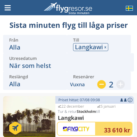
Sista minuten
Sista minuten flyg till låga priser
Från
Till
Langkawi
Alla
x
Utresedatum
När som helst
Reslängd
Resenärer
2
Alla
Vuxna
Priset hittat: 07/08 09:08
22 december
5 januari
Stockholm
Langkawi
33 610 kr