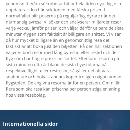
genomsnitt. Våra sökrobotar hittar hela tiden nya flyg och
uppdaterar den här sektionen med färska priser. I
normalfallet blir priserna på reguljärflyg dyrare när det
närmar sig avresa. Vi söker och analyserar miljarder resor
varje vecka, jämför priser, och väljer därför ut bara de sista
minuten-flygen som faktiskt är billigare än snittet. Vi visar
då hur mycket billigare än en genomsnittlig resa det
faktiskt är att boka just den biljetten. På den här sektionen
väljer vi bort resor med lång bytestid eller restid och de
flyg som har högre priser än snittet. Eftersom resorna på
sista minuten ofta är bland de sista flygstolarna på
respektive flight, eller restresor, så gäller det att vara
snabbt ute och boka – annars köper troligen någon annan
flygstolen. De angivna resorna är för en person. Om ni är
flera som ska resa kan priserna per person stiga en aning
hos vissa resebolag.
Internationella sidor