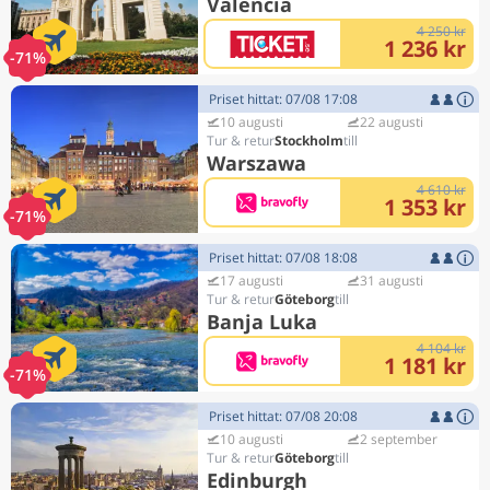
Valencia
4 250 kr
1 236 kr
-71%
Priset hittat: 07/08 17:08
10 augusti
22 augusti
Stockholm
Warszawa
4 610 kr
1 353 kr
-71%
Priset hittat: 07/08 18:08
17 augusti
31 augusti
Göteborg
Banja Luka
4 104 kr
1 181 kr
-71%
Priset hittat: 07/08 20:08
10 augusti
2 september
Göteborg
Edinburgh