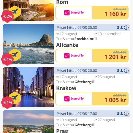
Rom
3 026 kr
1 160 kr
-62%
Priset hittat: 07/08 20:08
12 augusti
10 september
Stockholm
Alicante
3 054 kr
1 201 kr
-61%
Priset hittat: 07/08 20:08
17 augusti
25 augusti
Göteborg
Krakow
2 590 kr
1 005 kr
-61%
Priset hittat: 07/08 17:08
19 augusti
27 augusti
Göteborg
Prag