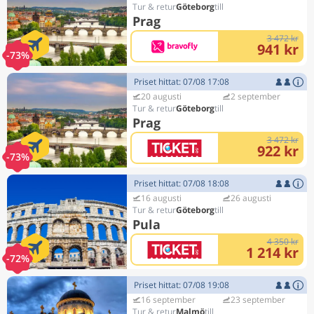
Göteborg
Prag
3 472 kr
941 kr
-73%
Priset hittat: 07/08 17:08
20 augusti
2 september
Göteborg
Prag
3 472 kr
922 kr
-73%
Priset hittat: 07/08 18:08
16 augusti
26 augusti
Göteborg
Pula
4 350 kr
1 214 kr
-72%
Priset hittat: 07/08 19:08
16 september
23 september
Malmö