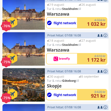
19 augusti
26 augusti
Stockholm
Warszawa
4 324 kr
1 032 kr
-76%
Priset hittat: 07/08 16:08
18 augusti
27 augusti
Stockholm
Warszawa
4 610 kr
1 172 kr
-75%
Priset hittat: 07/08 16:08
30 augusti
6 september
Göteborg
Skopje
3 620 kr
921 kr
-75%
Priset hittat: 07/08 16:08