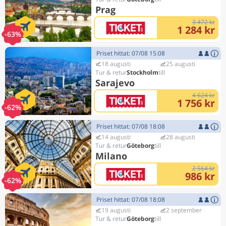
Prag
3 472 kr
1 284 kr
-63%
Priset hittat: 07/08 15:08
18 augusti
25 augusti
Stockholm
Sarajevo
4 624 kr
1 756 kr
-62%
Priset hittat: 07/08 18:08
14 augusti
28 augusti
Göteborg
Milano
2 564 kr
986 kr
-62%
Priset hittat: 07/08 18:08
19 augusti
2 september
Göteborg