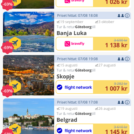
1 026 kr
-69%
Priset hittat: 07/08 18:08
19 september
3 oktober
Göteborg
Banja Luka
3 690 kr
1 138 kr
-69%
Priset hittat: 07/08 19:08
15 augusti
27 augusti
Göteborg
Skopje
3 282 kr
1 007 kr
-69%
Priset hittat: 07/08 17:08
19 augusti
26 augusti
Göteborg
Belgrad
3 610 kr
1 145 kr