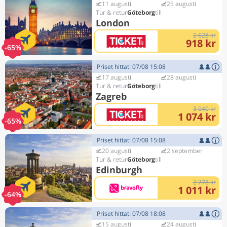
11 augusti
25 augusti
Göteborg
London
2 628 kr
918 kr
-65%
Priset hittat: 07/08 15:08
17 augusti
28 augusti
Göteborg
Zagreb
3 040 kr
1 074 kr
-65%
Priset hittat: 07/08 15:08
20 augusti
2 september
Göteborg
Edinburgh
2 778 kr
1 011 kr
-64%
Priset hittat: 07/08 18:08
15 augusti
24 augusti