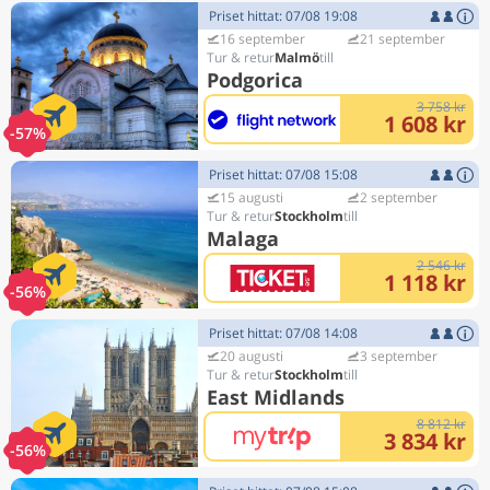
Priset hittat: 07/08 19:08
16 september
21 september
Malmö
Podgorica
3 758 kr
1 608 kr
-57%
Priset hittat: 07/08 15:08
15 augusti
2 september
Stockholm
Malaga
2 546 kr
1 118 kr
-56%
Priset hittat: 07/08 14:08
20 augusti
3 september
Stockholm
East Midlands
8 812 kr
3 834 kr
-56%