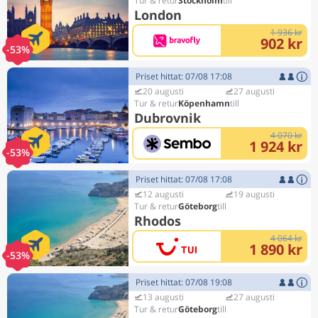
Stockholm
London
1 936 kr
902 kr
-53%
Priset hittat: 07/08 17:08
20 augusti
27 augusti
Köpenhamn
Dubrovnik
4 070 kr
1 924 kr
-53%
Priset hittat: 07/08 17:08
12 augusti
19 augusti
Göteborg
Rhodos
4 064 kr
1 890 kr
-53%
Priset hittat: 07/08 19:08
13 augusti
27 augusti
Göteborg