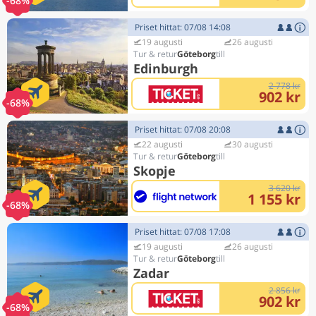
-68%
Priset hittat: 07/08 14:08
19 augusti
26 augusti
Göteborg
Edinburgh
2 778 kr
902 kr
-68%
Priset hittat: 07/08 20:08
22 augusti
30 augusti
Göteborg
Skopje
3 620 kr
1 155 kr
-68%
Priset hittat: 07/08 17:08
19 augusti
26 augusti
Göteborg
Zadar
2 856 kr
902 kr
-68%