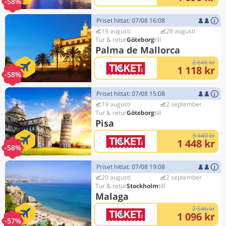
-58%
Priset hittat: 07/08 16:08
19 augusti
28 augusti
Göteborg
Palma de Mallorca
2 646 kr
1 118 kr
-58%
Priset hittat: 07/08 15:08
19 augusti
2 september
Göteborg
Pisa
3 440 kr
1 448 kr
-58%
Priset hittat: 07/08 19:08
20 augusti
2 september
Stockholm
Malaga
2 546 kr
1 096 kr
-57%