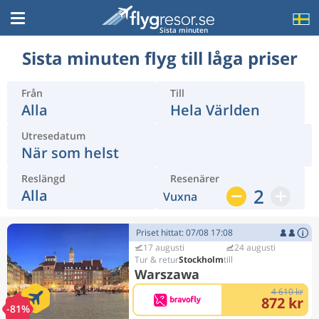
Sista minuten
Sista minuten flyg till låga priser
Från
Till
Alla
Hela Världen
Utresedatum
När som helst
Reslängd
Resenärer
2
Alla
Vuxna
Priset hittat: 07/08 17:08
17 augusti
24 augusti
Stockholm
Warszawa
4 610 kr
872 kr
-81%