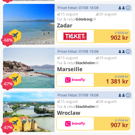
Priset hittat: 07/08 18:08
15 augusti
26 augusti
Göteborg
Zadar
2 856 kr
902 kr
-68%
Priset hittat: 07/08 19:08
15 augusti
29 augusti
Stockholm
Marseille
4 248 kr
1 381 kr
-67%
Priset hittat: 07/08 18:08
15 augusti
28 augusti
Stockholm
Wroclaw
2 734 kr
907 kr
-67%