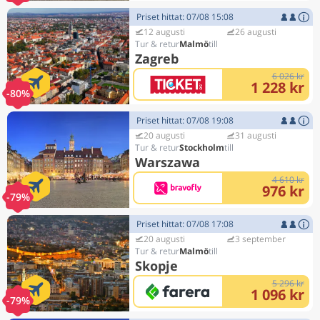
Priset hittat: 07/08 15:08
12 augusti
26 augusti
Malmö
Zagreb
6 026 kr
1 228 kr
-80%
Priset hittat: 07/08 19:08
20 augusti
31 augusti
Stockholm
Warszawa
4 610 kr
976 kr
-79%
Priset hittat: 07/08 17:08
20 augusti
3 september
Malmö
Skopje
5 296 kr
1 096 kr
-79%