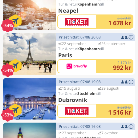
Köpenhamn
Neapel
3 670 kr
1 678 kr
-54%
Priset hittat: 07/08 20:08
22 september
26 september
Köpenhamn
Paris
2 170 kr
992 kr
-54%
Priset hittat: 07/08 19:08
15 augusti
29 augusti
Stockholm
Dubrovnik
3 230 kr
1 516 kr
-53%
Priset hittat: 07/08 16:08
23 september
7 oktober