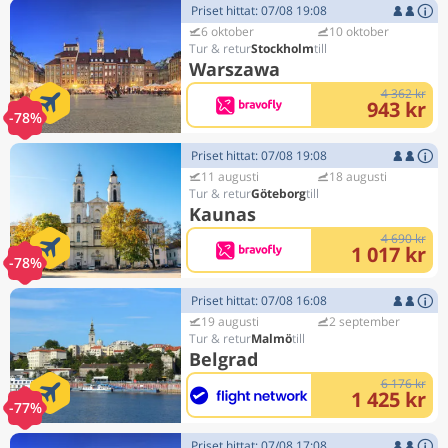
Priset hittat: 07/08 19:08
6 oktober
10 oktober
Stockholm
Warszawa
4 362 kr
943 kr
-78%
Priset hittat: 07/08 19:08
11 augusti
18 augusti
Göteborg
Kaunas
4 690 kr
1 017 kr
-78%
Priset hittat: 07/08 16:08
19 augusti
2 september
Malmö
Belgrad
6 176 kr
1 425 kr
-77%
Priset hittat: 07/08 17:08