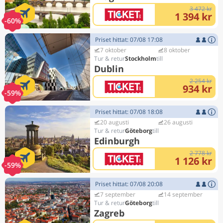
3 472 kr
1 394 kr
-60%
Priset hittat: 07/08 17:08
7 oktober
8 oktober
Stockholm
Dublin
2 254 kr
934 kr
-59%
Priset hittat: 07/08 18:08
20 augusti
26 augusti
Göteborg
Edinburgh
2 778 kr
1 126 kr
-59%
Priset hittat: 07/08 20:08
7 september
14 september
Göteborg
Zagreb