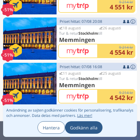
9 214 kr
4 551 kr
-51%
Priset hittat: 07/08 20:08
18 augusti
26 augusti
Stockholm
Memmingen
9 214 kr
4 554 kr
-51%
Priset hittat: 07/08 16:08
11 augusti
25 augusti
Stockholm
Memmingen
9 214 kr
4 542 kr
-51%
Användning av sajten godkänner cookies för personalisering, trafikanalys
Priset hittat: 07/08 16:08
och annonser.
Data delas med partners.
Läs mer!
11 augusti
25 augusti
Stockholm
Hantera
Godkänn alla
Memmingen
Scrolla upp
Sortera:
9 214 kr