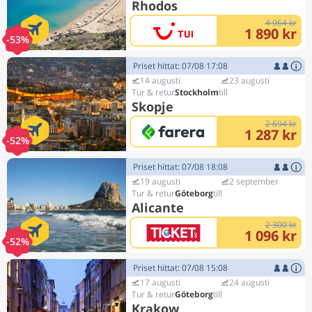
Rhodos
4 064 kr
1 890 kr
-53%
Priset hittat: 07/08 17:08
14 augusti
23 augusti
Stockholm
Skopje
2 694 kr
1 287 kr
-52%
Priset hittat: 07/08 18:08
19 augusti
2 september
Göteborg
Alicante
2 300 kr
1 096 kr
-52%
Priset hittat: 07/08 15:08
17 augusti
24 augusti
Göteborg
Krakow