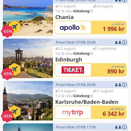
13 augusti
20 augusti
Göteborg
Chania
5 780 kr
1 996 kr
-65%
Priset hittat: 07/08 20:08
22 augusti
5 september
Göteborg
Edinburgh
2 544 kr
890 kr
-65%
Priset hittat: 07/08 20:08
19 augusti
31 augusti
Göteborg
Karlsruhe/Baden-Baden
18 196 kr
6 342 kr
-65%
Priset hittat: 07/08 17:08