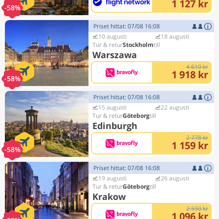
1 127 kr
-58%
Priset hittat: 07/08 16:08
10 augusti
18 augusti
Stockholm
Warszawa
4 610 kr
1 918 kr
-58%
Priset hittat: 07/08 16:08
15 augusti
22 augusti
Göteborg
Edinburgh
2 778 kr
1 159 kr
-58%
Priset hittat: 07/08 16:08
19 augusti
26 augusti
Göteborg
Krakow
2 590 kr
1 096 kr