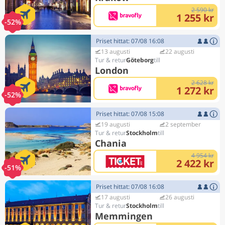
2 590 kr
1 255 kr
-52%
Priset hittat: 07/08 16:08
13 augusti
22 augusti
Göteborg
London
2 628 kr
1 272 kr
-52%
Priset hittat: 07/08 15:08
19 augusti
2 september
Stockholm
Chania
4 954 kr
2 422 kr
-51%
Priset hittat: 07/08 16:08
17 augusti
26 augusti
Stockholm
Memmingen