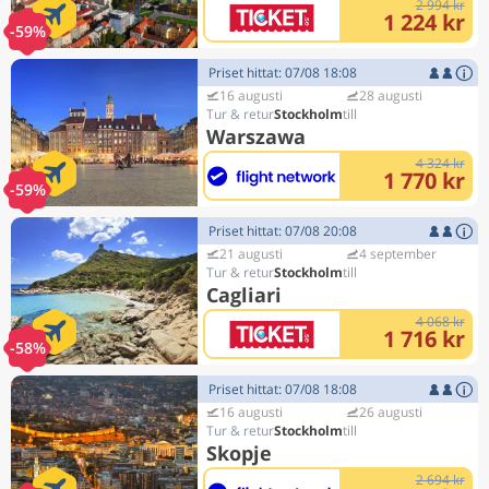
2 994 kr
1 224 kr
-59%
Priset hittat: 07/08 18:08
16 augusti
28 augusti
Stockholm
Warszawa
4 324 kr
1 770 kr
-59%
Priset hittat: 07/08 20:08
21 augusti
4 september
Stockholm
Cagliari
4 068 kr
1 716 kr
-58%
Priset hittat: 07/08 18:08
16 augusti
26 augusti
Stockholm
Skopje
2 694 kr