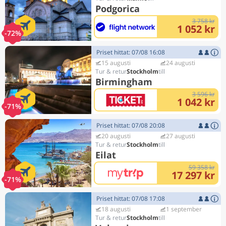
Podgorica
3 758 kr
1 052 kr
-72%
Priset hittat: 07/08 16:08
15 augusti
24 augusti
Stockholm
Birmingham
3 596 kr
1 042 kr
-71%
Priset hittat: 07/08 20:08
20 augusti
27 augusti
Stockholm
Eilat
59 358 kr
17 297 kr
-71%
Priset hittat: 07/08 17:08
18 augusti
1 september
Stockholm