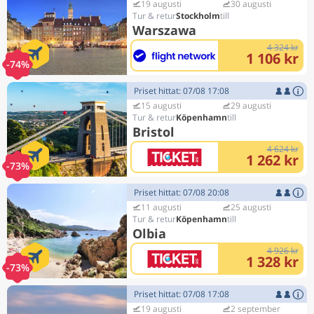
19 augusti
30 augusti
Stockholm
Warszawa
4 324 kr
1 106 kr
-74%
Priset hittat: 07/08 17:08
15 augusti
29 augusti
Köpenhamn
Bristol
4 624 kr
1 262 kr
-73%
Priset hittat: 07/08 20:08
11 augusti
25 augusti
Köpenhamn
Olbia
4 926 kr
1 328 kr
-73%
Priset hittat: 07/08 17:08
19 augusti
2 september