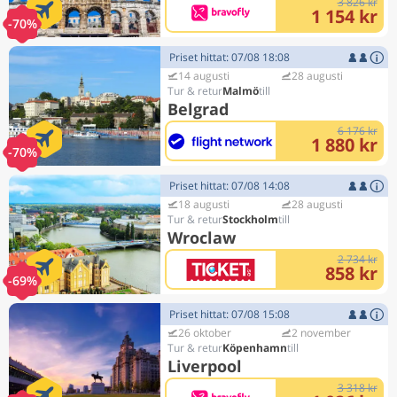
3 826 kr
1 154 kr
-70%
Priset hittat: 07/08 18:08
14 augusti
28 augusti
Malmö
Belgrad
6 176 kr
1 880 kr
-70%
Priset hittat: 07/08 14:08
18 augusti
28 augusti
Stockholm
Wroclaw
2 734 kr
858 kr
-69%
Priset hittat: 07/08 15:08
26 oktober
2 november
Köpenhamn
Liverpool
3 318 kr