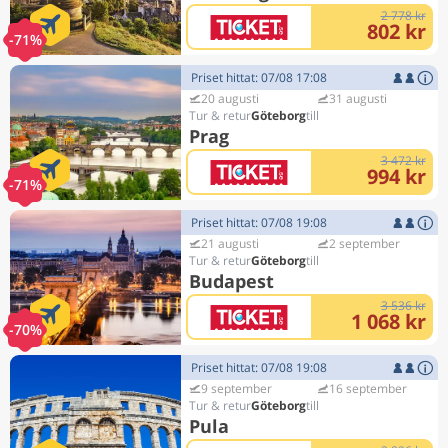
2 778 kr
802 kr
-71%
Priset hittat: 07/08 17:08
20 augusti
31 augusti
Göteborg
Prag
3 472 kr
994 kr
-71%
Priset hittat: 07/08 19:08
21 augusti
2 september
Göteborg
Budapest
3 536 kr
1 068 kr
-70%
Priset hittat: 07/08 19:08
9 september
16 september
Göteborg
Pula