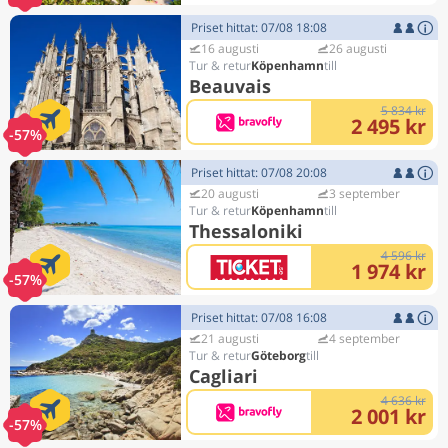
Priset hittat: 07/08 18:08
16 augusti
26 augusti
Köpenhamn
Beauvais
5 834 kr
2 495 kr
-57%
Priset hittat: 07/08 20:08
20 augusti
3 september
Köpenhamn
Thessaloniki
4 596 kr
1 974 kr
-57%
Priset hittat: 07/08 16:08
21 augusti
4 september
Göteborg
Cagliari
4 636 kr
2 001 kr
-57%