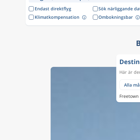
Endast direktflyg
Sök närliggande d
Klimatkompensation
Ombokningsbar
B
Destin
Här är dem
Freetown