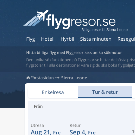
Billiga resor till Sierra Leone
Flyg
Hotell
Hyrbil
Sista minuten
Resegu
Hitta billiga flyg med Flygresor.se:s unika sökmotor
Den unika sökfunktionen på Flygresor.se hittar de bästa priser
flygstolar till alla destinationer vare sig du ska boka flygbilje
Förstasidan
Sierra Leone
Tur & retur
Enkelresa
Från
Utresa
Retur
Aug 21,
Sep 4,
1
Fre
Fre