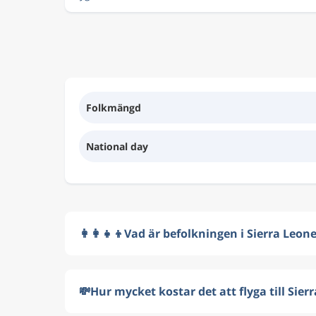
Folkmängd
National day
👩‍👩‍👧‍👦
Vad är befolkningen i Sierra Leon
💸
Hur mycket kostar det att flyga till Sier