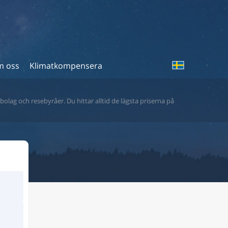
 oss
Klimatkompensera
bolag och resebyråer. Du hittar alltid de lägsta priserna på