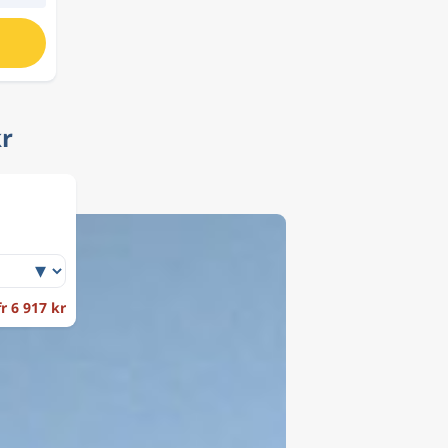
kr
fr 6 917 kr