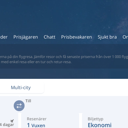
ider
Prisjägaren
Chatt
Prisbevakaren
Sjukt bra
Om
na på din flygresa. Jämför resor och få senaste priserna från över 1 000 flyg
tt med enkel resa eller en tur och retur-resa.
Multi-city
Till
Resenärer
Biljettyp
1
Ekonomi
4 dagar
Vuxen