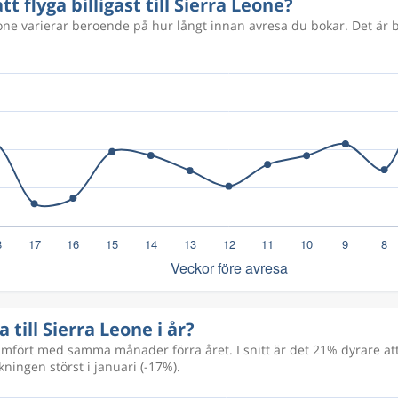
tt flyga billigast till Sierra Leone?
Leone varierar beroende på hur långt innan avresa du bokar. Det är b
a till Sierra Leone i år?
fört med samma månader förra året. I snitt är det 21% dyrare att 
ningen störst i januari (-17%).