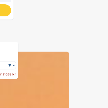
r
fr 7 058 kr