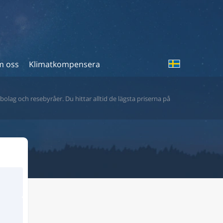
 oss
Klimatkompensera
bolag och resebyråer. Du hittar alltid de lägsta priserna på