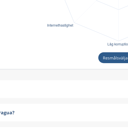
Resmålsvälj
aragua?