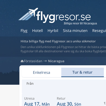
Billiga resor till Nicaragua
Flyg
Hotell
Hyrbil
Sista minuten
Resegu
Hitta billiga flyg med Flygresor.se:s unika sökmotor
Den unika sökfunktionen på Flygresor.se hittar de bästa priser
flygstolar till alla destinationer vare sig du ska boka flygbilje
Förstasidan
Nicaragua
Tur & retur
Enkelresa
Från
Utresa
Retur
Aug 17,
Aug 30,
1
Mån
Sön