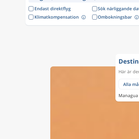
Endast direktflyg
Sök närliggande d
Klimatkompensation
Ombokningsbar
Destin
Här är de
Managua