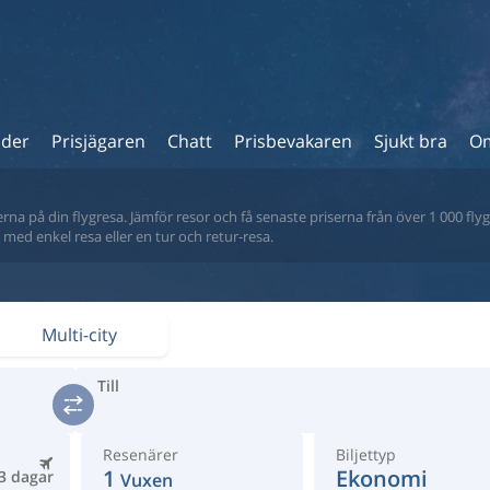
ider
Prisjägaren
Chatt
Prisbevakaren
Sjukt bra
Om
na på din flygresa. Jämför resor och få senaste priserna från över 1 000 flyg
tt med enkel resa eller en tur och retur-resa.
Multi-city
Till
Resenärer
Biljettyp
1
Ekonomi
3 dagar
Vuxen