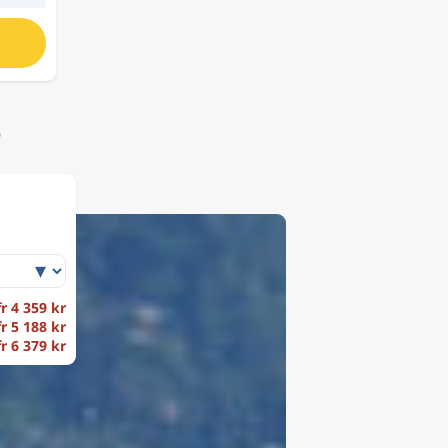
r
fr 4 359 kr
fr 5 188 kr
fr 6 379 kr