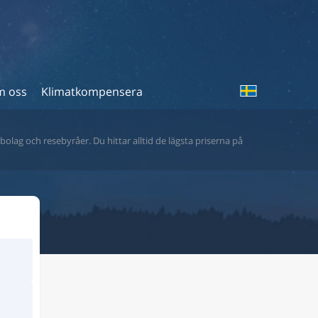
 oss
Klimatkompensera
bolag och resebyråer. Du hittar alltid de lägsta priserna på