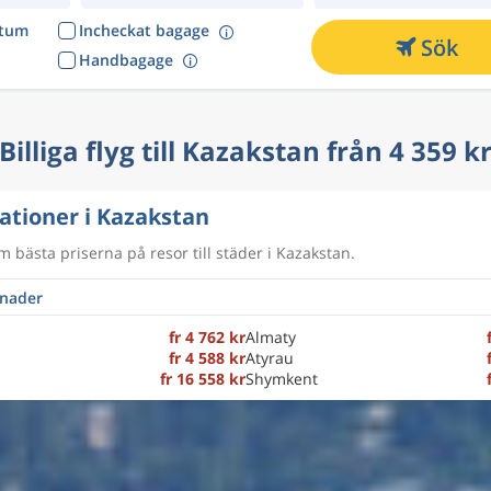
atum
Incheckat bagage
Sök
Handbagage
Billiga flyg till Kazakstan från 4 359 k
ationer i Kazakstan
m bästa priserna på resor till städer i Kazakstan.
fr 4 762 kr
Almaty
fr 4 588 kr
Atyrau
fr 16 558 kr
Shymkent