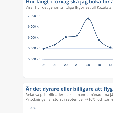
Hur långt i förväg ska jag boka för a
Visar hur det genomsnittliga flygpriset till Kazakst
Är det dyrare eller billigare att flyg
Relativa prisskillnader de kommande månaderna jäm
Prisökningen är störst i september (+10%) och sänkn