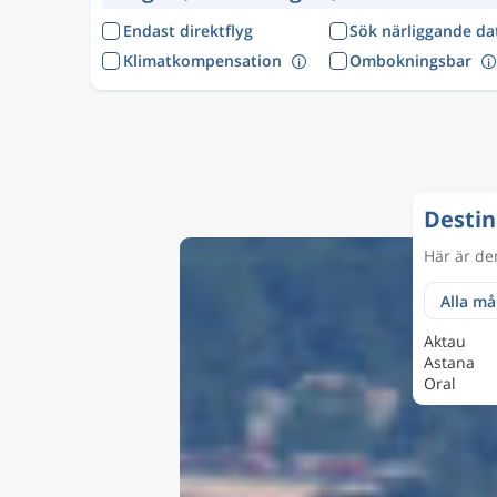
Endast direktflyg
Sök närliggande d
Klimatkompensation
Ombokningsbar
Destin
Här är de
Aktau
Astana
Oral