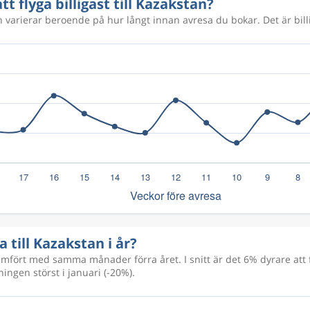
tt flyga billigast till Kazakstan?
an varierar beroende på hur långt innan avresa du bokar. Det är billi
a till Kazakstan i år?
fört med samma månader förra året. I snitt är det 6% dyrare att f
ingen störst i januari (-20%).