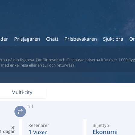
ider
Prisjägaren
Chatt
Prisbevakaren
Sjukt bra
Om
na på din flygresa. Jämför resor och få senaste priserna från över 1 000 flyg
tt med enkel resa eller en tur och retur-resa.
Multi-city
Till
Resenärer
Biljettyp
1
Ekonomi
1 dagar
Vuxen