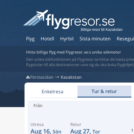
Billiga resor till Kazakstan
Flyg
Hotell
Hyrbil
Sista minuten
Resegu
Hitta billiga flyg med Flygresor.se:s unika sökmotor
Den unika sökfunktionen på Flygresor.se hittar de bästa priser
flygstolar till alla destinationer vare sig du ska boka flygbilje
Förstasidan
Kazakstan
Tur & retur
Enkelresa
Från
Utresa
Retur
Aug 16,
Aug 27,
1
Sön
Tor