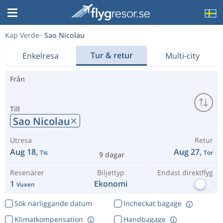
Kap Verde
Sao Nicolau
Tur & retur
Enkelresa
Multi-city
Från
Till
Sao Nicolau
Utresa
Retur
Aug 18,
Aug 27,
Tis
Tor
9 dagar
Resenärer
Biljettyp
Endast direktflyg
1
Ekonomi
Vuxen
Sök närliggande datum
Incheckat bagage
Klimatkompensation
Handbagage