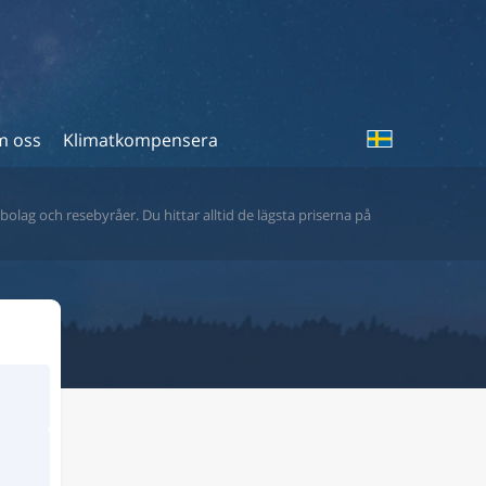
 oss
Klimatkompensera
bolag och resebyråer. Du hittar alltid de lägsta priserna på