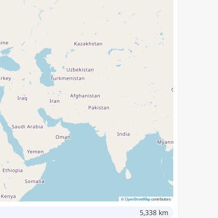
©
OpenStreetMap
contributors
5,338 km