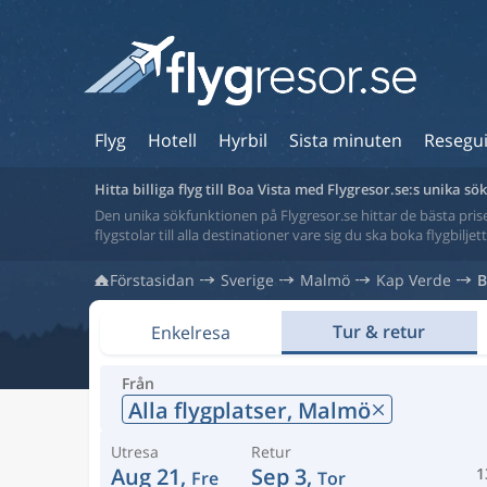
Flyg
Hotell
Hyrbil
Sista minuten
Resegu
Hitta billiga flyg till Boa Vista med Flygresor.se:s unika s
Den unika sökfunktionen på Flygresor.se hittar de bästa priser
flygstolar till alla destinationer vare sig du ska boka flygbilje
Förstasidan
Sverige
Malmö
Kap Verde
B
Tur & retur
Enkelresa
Från
Alla flygplatser,
Malmö
Utresa
Retur
Aug 21,
Sep 3,
1
Fre
Tor