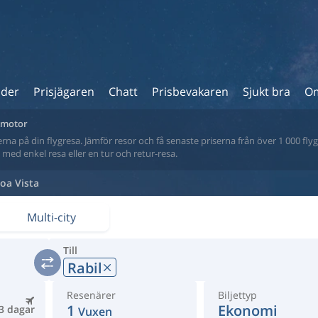
ider
Prisjägaren
Chatt
Prisbevakaren
Sjukt bra
Om
ökmotor
na på din flygresa. Jämför resor och få senaste priserna från över 1 000 flyg
tt med enkel resa eller en tur och retur-resa.
oa Vista
Multi-city
Till
Rabil
Resenärer
Biljettyp
1
Ekonomi
3 dagar
Vuxen