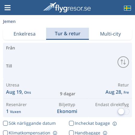
Jemen
Tur & retur
Enkelresa
Multi-city
Från
Till
Utresa
Retur
Aug 19,
Aug 28,
Ons
Fre
9 dagar
Resenärer
Biljettyp
Endast direktflyg
1
Ekonomi
Vuxen
Sök närliggande datum
Incheckat bagage
Klimatkompensation
Handbagage