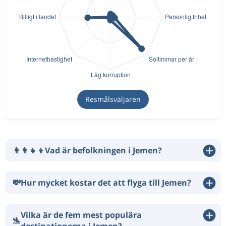
Resmålsväljaren
👩‍👩‍👧‍👦
Vad är befolkningen i Jemen?
💸
Hur mycket kostar det att flyga till Jemen?
Vilka är de fem mest populära
🛬
destinationerna i Jemen?