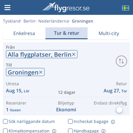
Tyskland
Berlin
Nederländerna
Groningen
Tur & retur
Enkelresa
Multi-city
Från
Alla flygplatser,
Berlin
Till
Groningen
Utresa
Retur
Aug 15,
Aug 27,
Lör
Tor
12 dagar
Resenärer
Biljettyp
Endast direktflyg
1
Ekonomi
Vuxen
Sök närliggande datum
Incheckat bagage
Klimatkompensation
Handbagage