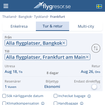
Thailand
Bangkok
Tyskland
Frankfurt
Tur & retur
Enkelresa
Multi-city
Från
Alla flygplatser,
Bangkok
Till
Alla flygplatser,
Frankfurt am Main
Utresa
Retur
Aug 18,
Aug 26,
Tis
Ons
8 dagar
Resenärer
Biljettyp
Endast direktflyg
1
Ekonomi
Vuxen
Sök närliggande datum
Incheckat bagage
Klimatkompensation
Handbagage