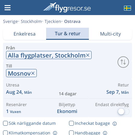
Sverige
Stockholm
Tjeckien
Ostrava
Tur & retur
Enkelresa
Multi-city
Från
Alla flygplatser,
Stockholm
Till
Mosnov
Utresa
Retur
Aug 24,
Sep 7,
Mån
Mån
14 dagar
Resenärer
Biljettyp
Endast direktflyg
1
Ekonomi
Vuxen
Sök närliggande datum
Incheckat bagage
Klimatkompensation
Handbagage