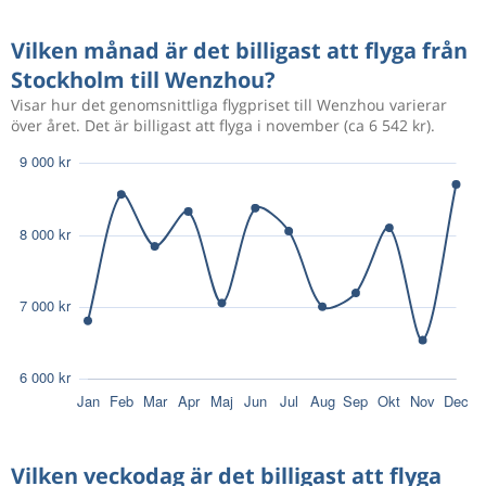
Okt 21
Stockholm
Wenzhou
6 613 kr
Vilken månad är det billigast att flyga från
Nov 21
Wenzhou
Stockholm
Stockholm till Wenzhou?
Visar hur det genomsnittliga flygpriset till Wenzhou varierar
över året. Det är billigast att flyga i november (ca 6 542 kr).
Okt 21
Stockholm
Wenzhou
6 918 kr
Nov 21
Wenzhou
Stockholm
Nov 9
Stockholm
Wenzhou
7 915 kr
Apr 12
Wenzhou
Stockholm
Aug 20
Stockholm
Wenzhou
6 084 kr
Sep 3
Wenzhou
Stockholm
Sep 5
Stockholm
Wenzhou
5 959 kr
Sep 20
Wenzhou
Stockholm
Vilken veckodag är det billigast att flyga