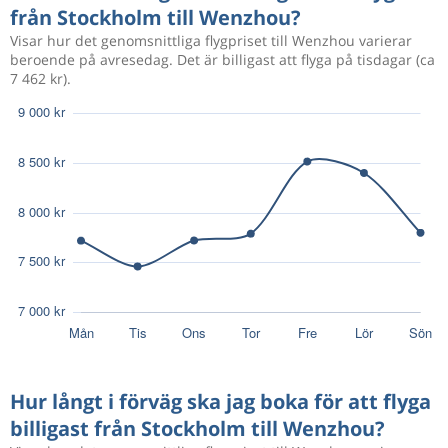
från Stockholm till Wenzhou?
Okt 21
Stockholm
Wenzhou
Visar hur det genomsnittliga flygpriset till Wenzhou varierar
6 565 kr
beroende på avresedag. Det är billigast att flyga på tisdagar (ca
Nov 21
Wenzhou
Stockholm
7 462 kr).
Okt 16
Stockholm
Wenzhou
8 279 kr
Nov 16
Wenzhou
Stockholm
Okt 21
Stockholm
Wenzhou
7 128 kr
Nov 21
Wenzhou
Stockholm
Okt 14
Stockholm
Wenzhou
7 152 kr
Nov 14
Wenzhou
Stockholm
Hur långt i förväg ska jag boka för att flyga
Okt 14
Stockholm
Wenzhou
7 152 kr
billigast från Stockholm till Wenzhou?
Nov 28
Wenzhou
Stockholm