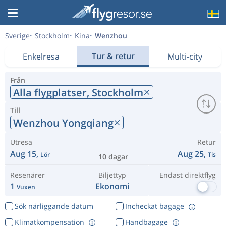
Sverige
Stockholm
Kina
Wenzhou
Tur & retur
Enkelresa
Multi-city
Från
Alla flygplatser,
Stockholm
Till
Wenzhou Yongqiang
Utresa
Retur
Aug 15,
Aug 25,
Lör
Tis
10 dagar
Resenärer
Biljettyp
Endast direktflyg
1
Ekonomi
Vuxen
Sök närliggande datum
Incheckat bagage
Klimatkompensation
Handbagage