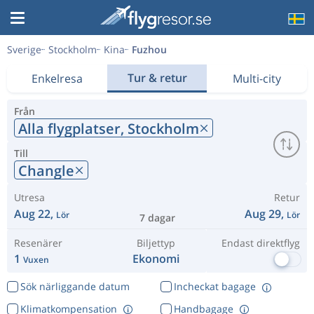
Sverige
Stockholm
Kina
Fuzhou
Tur & retur
Enkelresa
Multi-city
Från
Alla flygplatser,
Stockholm
Till
Changle
Utresa
Retur
Aug 22,
Aug 29,
Lör
Lör
7 dagar
Resenärer
Biljettyp
Endast direktflyg
1
Ekonomi
Vuxen
Sök närliggande datum
Incheckat bagage
Klimatkompensation
Handbagage