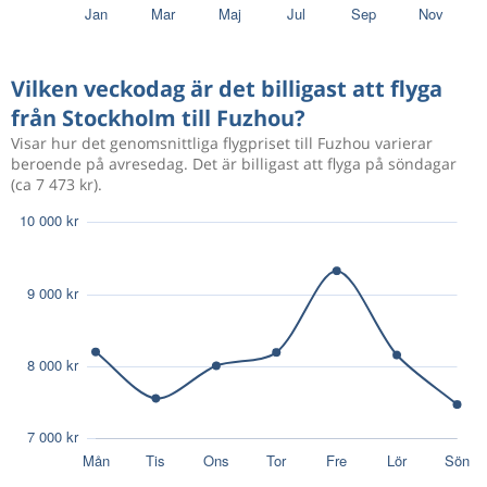
Nov 20
Fuzhou
Stockholm
Sep 8
Stockholm
Fuzhou
13 284 kr
Vilken veckodag är det billigast att flyga
Sep 27
Fuzhou
Stockholm
från Stockholm till Fuzhou?
Visar hur det genomsnittliga flygpriset till Fuzhou varierar
beroende på avresedag. Det är billigast att flyga på söndagar
Sep 7
Stockholm
Fuzhou
11 092 kr
(ca 7 473 kr).
Sep 27
Fuzhou
Stockholm
Okt 11
Stockholm
Fuzhou
7 704 kr
Okt 28
Fuzhou
Stockholm
Okt 12
Stockholm
Fuzhou
7 701 kr
Okt 27
Fuzhou
Stockholm