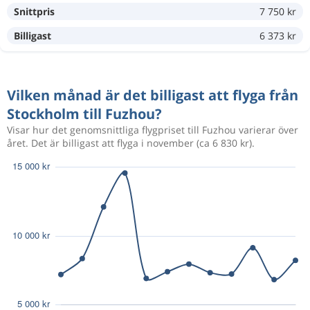
Aug 27
Fuzhou
Stockholm
Snittpris
7 750 kr
Billigast
6 373 kr
Nov 1
Stockholm
Fuzhou
6 506 kr
Nov 19
Fuzhou
Stockholm
Vilken månad är det billigast att flyga från
Nov 2
Stockholm
Fuzhou
Stockholm till Fuzhou?
6 020 kr
Nov 19
Fuzhou
Stockholm
Visar hur det genomsnittliga flygpriset till Fuzhou varierar över
året. Det är billigast att flyga i november (ca 6 830 kr).
Nov 19
Stockholm
Fuzhou
8 118 kr
Nov 20
Fuzhou
Stockholm
Nov 18
Stockholm
Fuzhou
7 846 kr
Nov 19
Fuzhou
Stockholm
Nov 18
Stockholm
Fuzhou
7 283 kr