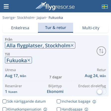
Sverige
Stockholm
Japan
Fukuoka
Tur & retur
Enkelresa
Multi-city
Från
Alla flygplatser,
Stockholm
Till
Fukuoka
Utresa
Retur
Aug 17,
Aug 24,
Mån
Mån
7 dagar
Resenärer
Biljettyp
Endast direktflyg
1
Ekonomi
Vuxen
Sök närliggande datum
Incheckat bagage
Klimatkompensation
Handbagage