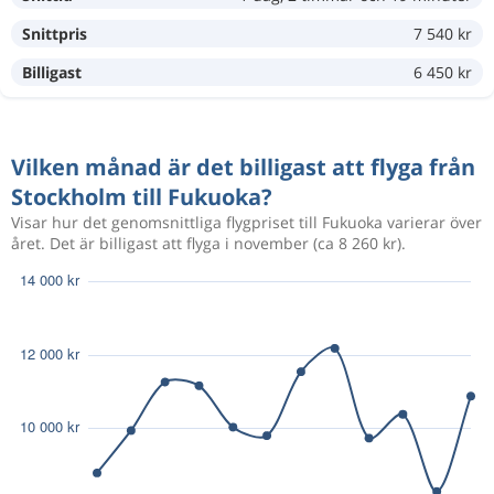
Snittpris
7 540 kr
Feb 3
Stockholm
Fukuoka
9 355 kr
Feb 18
Fukuoka
Stockholm
Billigast
6 450 kr
Feb 3
Stockholm
Fukuoka
10 750 kr
Vilken månad är det billigast att flyga från
Feb 19
Fukuoka
Stockholm
Stockholm till Fukuoka?
Visar hur det genomsnittliga flygpriset till Fukuoka varierar över
Feb 7
Stockholm
Fukuoka
året. Det är billigast att flyga i november (ca 8 260 kr).
10 558 kr
Feb 19
Fukuoka
Stockholm
Feb 6
Stockholm
Fukuoka
10 783 kr
Feb 19
Fukuoka
Stockholm
Feb 3
Stockholm
Fukuoka
9 841 kr
Feb 20
Fukuoka
Stockholm