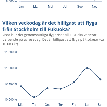
Feb 6
Stockholm
Fukuoka
10 354 kr
Feb 20
Fukuoka
Stockholm
Vilken veckodag är det billigast att flyga
från Stockholm till Fukuoka?
Feb 4
Stockholm
Fukuoka
9 986 kr
Visar hur det genomsnittliga flygpriset till Fukuoka varierar
Feb 18
Fukuoka
Stockholm
beroende på avresedag. Det är billigast att flyga på tisdagar (ca
10 083 kr).
Feb 5
Stockholm
Fukuoka
10 208 kr
Feb 18
Fukuoka
Stockholm
Feb 5
Stockholm
Fukuoka
10 870 kr
Feb 19
Fukuoka
Stockholm
Feb 5
Stockholm
Fukuoka
10 870 kr
Feb 19
Fukuoka
Stockholm