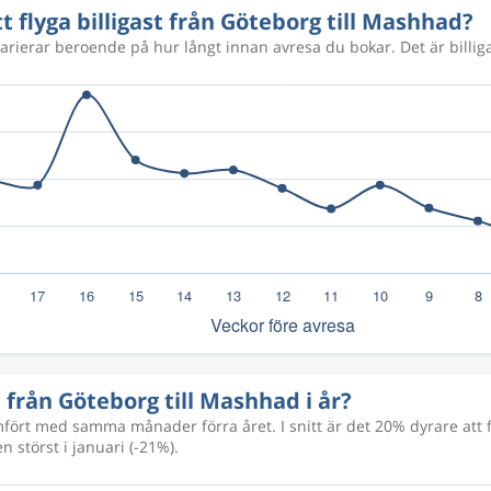
tt flyga billigast från Göteborg till Mashhad?
varierar beroende på hur långt innan avresa du bokar. Det är billiga
ga från Göteborg till Mashhad i år?
rt med samma månader förra året. I snitt är det 20% dyrare att f
 störst i januari (-21%).