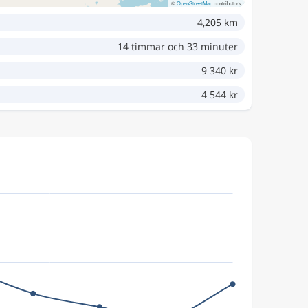
©
OpenStreetMap
contributors
4,205 km
14 timmar och 33 minuter
9 340 kr
4 544 kr