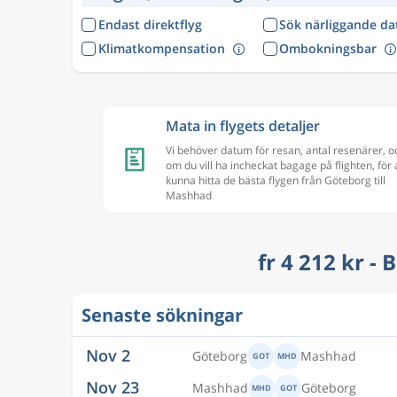
Endast direktflyg
Sök närliggande d
Klimatkompensation
Ombokningsbar
Mata in flygets detaljer
Vi behöver datum för resan, antal resenärer, o
om du vill ha incheckat bagage på flighten, för 
kunna hitta de bästa flygen från Göteborg till
Mashhad
fr 4 212 kr - 
Senaste sökningar
Dec 21
Göteborg
Mashhad
GOT
MHD
Jan 4
Mashhad
Göteborg
MHD
GOT