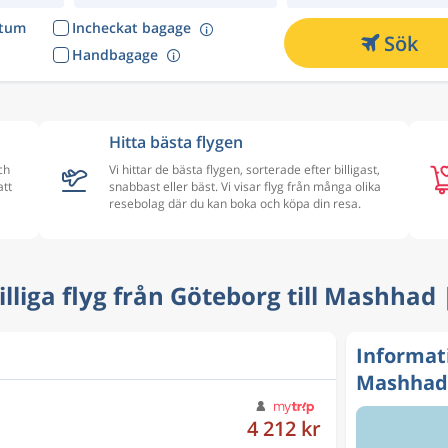
atum
Incheckat bagage
Sök
Handbagage
Hitta bästa flygen
ch
Vi hittar de bästa flygen, sorterade efter billigast,
att
snabbast eller bäst. Vi visar flyg från många olika
resebolag där du kan boka och köpa din resa.
Billiga flyg från Göteborg till Mashhad
Informat
Mashhad
9 257 kr