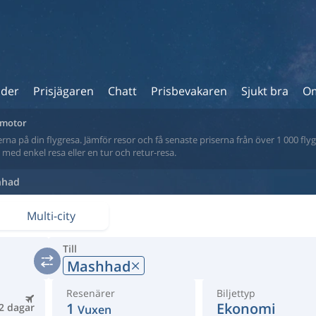
ider
Prisjägaren
Chatt
Prisbevakaren
Sjukt bra
Om
ökmotor
na på din flygresa. Jämför resor och få senaste priserna från över 1 000 flyg
tt med enkel resa eller en tur och retur-resa.
hhad
Multi-city
Till
Mashhad
Resenärer
Biljettyp
1
Ekonomi
2 dagar
Vuxen