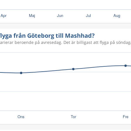
7 657 kr
 flyga från Göteborg till Mashhad?
6 881 kr
arierar beroende på avresedag. Det är billigast att flyga på söndaga
2 420 kr
2 424 kr
2 684 kr