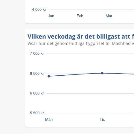
Aug 31
Göteborg
Mashhad
GOT
MHD
Aug 30
Göteborg
Mashhad
Vilken veckodag är det billigast att
GOT
MHD
Visar hur det genomsnittliga flygpriset till Mashhad v
Okt 25
Göteborg
Mashhad
GOT
MHD
Okt 25
Göteborg
Mashhad
GOT
MHD
Okt 24
Göteborg
Mashhad
GOT
MHD