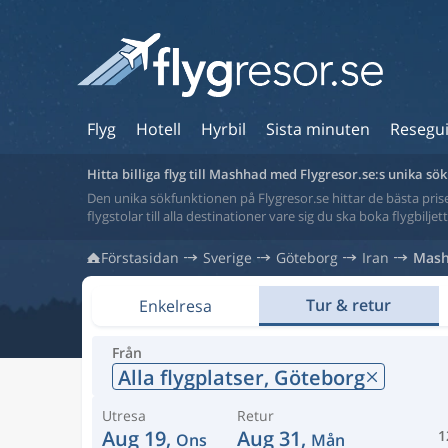
Flyg
Hotell
Hyrbil
Sista minuten
Resegu
Hitta billiga flyg till Mashhad med Flygresor.se:s unika s
Den unika sökfunktionen på Flygresor.se hittar de bästa priser
flygstolar till alla destinationer vare sig du ska boka flygbilje
Förstasidan
Sverige
Göteborg
Iran
Mas
Tur & retur
Enkelresa
Från
Alla flygplatser,
Göteborg
Utresa
Retur
Aug 19,
Aug 31,
1
Ons
Mån