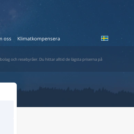
 oss
Klimatkompensera
bolag och resebyråer. Du hittar alltid de lägsta priserna på