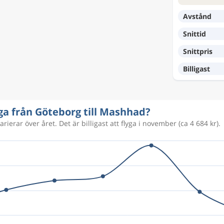
10 907 kr
Avstånd
Snittid
12 061 kr
Snittpris
Billigast
10 722 kr
yga från Göteborg till Mashhad?
rierar över året. Det är billigast att flyga i november (ca 4 684 kr).
5 360 kr
5 360 kr
6 196 kr