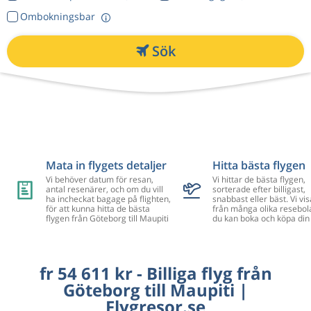
Ombokningsbar
Sök
Mata in flygets detaljer
Hitta bästa flygen
Vi behöver datum för resan,
Vi hittar de bästa flygen,
antal resenärer, och om du vill
sorterade efter billigast,
ha incheckat bagage på flighten,
snabbast eller bäst. Vi vis
för att kunna hitta de bästa
från många olika resebol
flygen från Göteborg till Maupiti
du kan boka och köpa din 
fr 54 611 kr - Billiga flyg från
Göteborg till Maupiti |
Flygresor.se