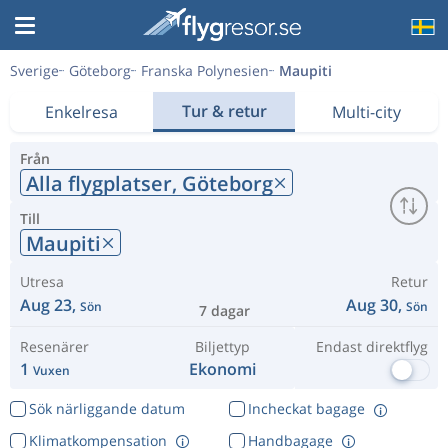
Sverige
Göteborg
Franska Polynesien
Maupiti
Tur & retur
Enkelresa
Multi-city
Från
Alla flygplatser,
Göteborg
Till
Maupiti
Utresa
Retur
Aug 23,
Aug 30,
Sön
Sön
7 dagar
Resenärer
Biljettyp
Endast direktflyg
1
Ekonomi
Vuxen
Sök närliggande datum
Incheckat bagage
Klimatkompensation
Handbagage