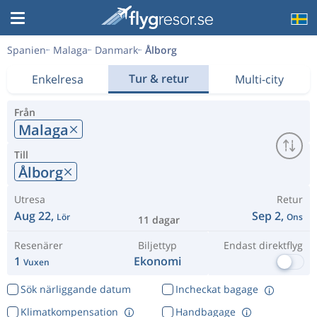
Spanien
Malaga
Danmark
Ålborg
Tur & retur
Enkelresa
Multi-city
Från
Malaga
Till
Ålborg
Utresa
Retur
Aug 22,
Sep 2,
Lör
Ons
11 dagar
Resenärer
Biljettyp
Endast direktflyg
1
Ekonomi
Vuxen
Sök närliggande datum
Incheckat bagage
Klimatkompensation
Handbagage