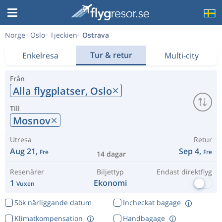
Norge
Oslo
Tjeckien
Ostrava
Tur & retur
Enkelresa
Multi-city
Från
Alla flygplatser,
Oslo
Till
Mosnov
Utresa
Retur
Aug 21,
Sep 4,
Fre
Fre
14 dagar
Resenärer
Biljettyp
Endast direktflyg
1
Ekonomi
Vuxen
Sök närliggande datum
Incheckat bagage
Klimatkompensation
Handbagage