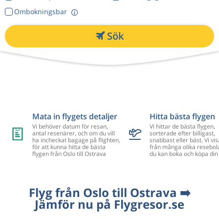
Ombokningsbar
Sök
Mata in flygets detaljer
Hitta bästa flygen
Vi behöver datum för resan,
Vi hittar de bästa flygen,
antal resenärer, och om du vill
sorterade efter billigast,
ha incheckat bagage på flighten,
snabbast eller bäst. Vi vis
för att kunna hitta de bästa
från många olika resebol
flygen från Oslo till Ostrava
du kan boka och köpa din 
Flyg från Oslo till Ostrava ➡️
Jämför nu på Flygresor.se