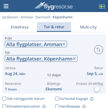
Jordanien
Amman
Danmark
Köpenhamn
Tur & retur
Enkelresa
Multi-city
Från
Alla flygplatser,
Amman
Till
Alla flygplatser,
Köpenhamn
Utresa
Retur
Aug 24,
Sep 5,
Mån
Lör
12 dagar
Resenärer
Biljettyp
Endast direktflyg
1
Ekonomi
Vuxen
Sök närliggande datum
Incheckat bagage
Klimatkompensation
Handbagage