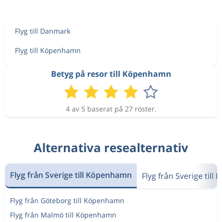
Aug 15
Amman
Köpenhamn
6 356 kr
Flyg till Danmark
Aug 25
Köpenhamn
Amman
Flyg till Köpenhamn
Aug 16
Amman
Köpenhamn
5 665 kr
Betyg på resor till Köpenhamn
Aug 25
Köpenhamn
Amman
Aug 25
Amman
Köpenhamn
4 av 5 baserat på 27 röster.
5 923 kr
Aug 25
Köpenhamn
Amman
Alternativa resealternativ
Aug 25
Amman
Köpenhamn
6 137 kr
Aug 25
Köpenhamn
Amman
Flyg från Sverige till Köpenhamn
Flyg från Sverige till
3 716 kr
Flyg från Göteborg till Köpenhamn
Aug 16
Amman
Köpenhamn
Flyg från Malmö till Köpenhamn