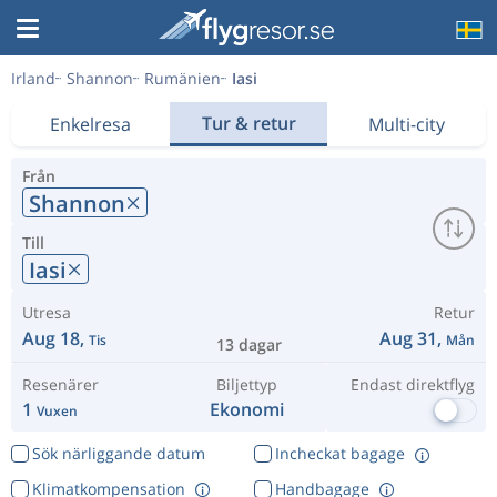
Irland
Shannon
Rumänien
Iasi
Tur & retur
Enkelresa
Multi-city
Från
Shannon
Till
Iasi
Utresa
Retur
Aug 18,
Aug 31,
Tis
Mån
13 dagar
Resenärer
Biljettyp
Endast direktflyg
1
Ekonomi
Vuxen
Sök närliggande datum
Incheckat bagage
Klimatkompensation
Handbagage