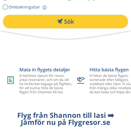
Ombokningsbar
Sök
Mata in flygets detaljer
Hitta bästa flygen
Vi behöver datum för resan,
Vi hittar de bästa flygen,
antal resenärer, och om du vill
sorterade efter billigast,
ha incheckat bagage på flighten,
snabbast eller bäst. Vi vis
för att kunna hitta de bästa
från många olika resebol
flygen från Shannon till Iasi
du kan boka och köpa din 
Flyg från Shannon till Iasi ➡️
Jämför nu på Flygresor.se