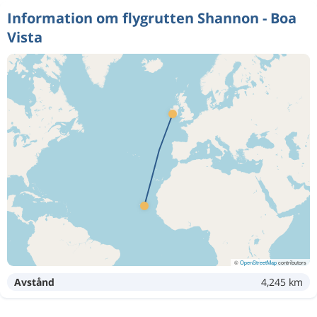
Information om flygrutten Shannon - Boa
Vista
©
OpenStreetMap
contributors
Avstånd
4,245 km