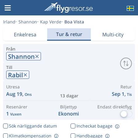
Irland
Shannon
Kap Verde
Boa Vista
Tur & retur
Enkelresa
Multi-city
Från
Shannon
Till
Rabil
Utresa
Retur
Aug 19,
Sep 1,
Ons
Tis
13 dagar
Resenärer
Biljettyp
Endast direktflyg
1
Ekonomi
Vuxen
Sök närliggande datum
Incheckat bagage
Klimatkompensation
Handbagage